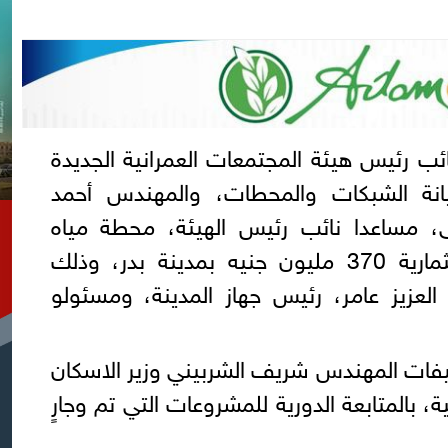
ب رئيس هيئة المجتمعات العمرانية الجديدة
انة الشبكات والمحطات، والمهندس أحمد
، مساعدا نائب رئيس الهيئة، محطة مياه
الشرب رقم (5) بتكلفة استثمارية 370 مليون جنيه بمدينة بدر، وذلك
عزيز عامر، رئيس جهاز المدينة، ومسئولو
كليفات المهندس شريف الشربيني وزير الاسكان
، بالمتابعة الدورية للمشروعات التي تم وجارٍ