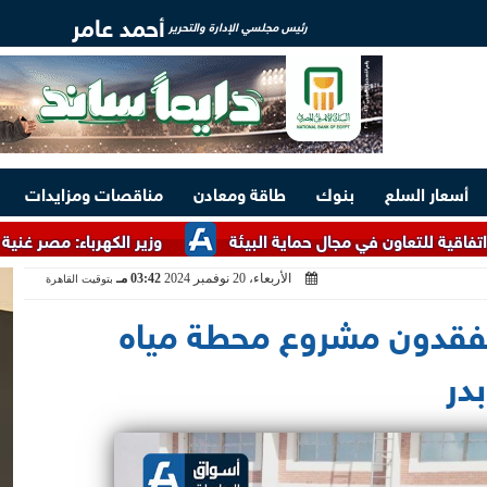
أحمد عامر
رئيس مجلسي الإدارة والتحرير
أسعار السلع
بنوك
طاقة ومعادن
مناقصات ومزايدات
ن في مجال حماية البيئة
وزير الكهرباء: مصر غنية بالخامات الأر
الأربعاء، 20 نوفمبر 2024
03:42 مـ
بتوقيت القاهرة
تفقدون مشروع محطة مياه