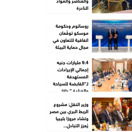
والعناصر والمواد
النادرة
روساتوم وحكومة
موسكو توقّعان
اتفاقية للتعاون في
مجال حماية البيئة
9.4 مليارات جنيه
إجمالي الإيرادات
المستهدفة
لـ”القابضة للسياحة
والفنادق” خلال
2026/2027
وزير النقل: مشروع
الربط البري بين مصر
وتشاد مرورًا بليبيا
يُعزز التبادل...