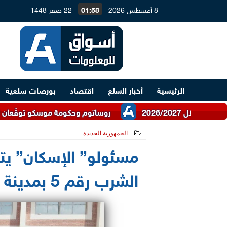
8 أغسطس 2026
01:58
22 صفر 1448
الرئيسية
أخبار السلع
اقتصاد
بورصات سلعية
روساتوم وحكومة موسكو توقّعان اتفاقية للتعاو
الجمهورية الجديدة
2024-11-20 15:42:28
مسئولو” الإسكان” ي
الشرب رقم 5 بمدينة بدر