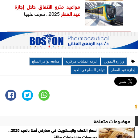
مواعيد مترو الأنفاق خلال
إجازة
عيد الفطر
2025.. تعرف عليها
وزارة التموين
غرفة عمليات مركزية
متابعة توافر السلع
إجازة عيد الفطر
توافر السلع في العيد
⇧
موضوعات متعلقة
أسعار الكحك والبسكويت في معارض أهلا بالعيد 2025..
خصومات وتخفيضات هائلة