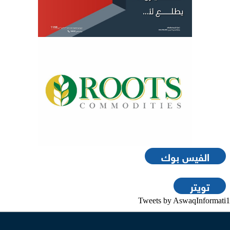
الفيس بوك
تويتر
Tweets by AswaqInformati1