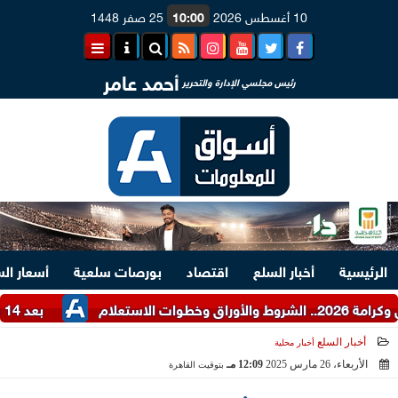
10 أغسطس 2026
10:00
25 صفر 1448
أحمد عامر
رئيس مجلسي الإدارة والتحرير
الرئيسية
أخبار السلع
اقتصاد
بورصات سلعية
أسعار ال
بعد 14 ساعة من العمل.. رجال ميناء دمياط ينجحون في تعويم وقطر السفينة ENERGOS WINTER
أخبار السلع
أخبار محلية
الأربعاء، 26 مارس 2025
12:09 مـ
بتوقيت القاهرة
2025-03-26 12:09:45