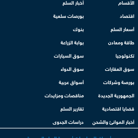
الأقسام
أخبار السلع
اقتصاد
بورصات سلعية
أسعار السلع
بنوك
طاقة ومعادن
بوابة الزراعة
تكنولوجيا
سوق السيارات
سوق العقارات
سوق الدواء
بورصة وشركات
أسواق عربية
الجمهورية الجديدة
مناقصات ومزايدات
قضايا اقتصادية
تقارير السلع
أخبار الموانئ والشحن
دراسات الجدوى
أسواق للمعلومات | بورصة السلع المصرية