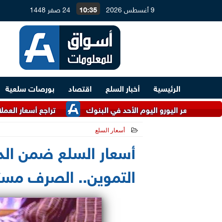
9 أغسطس 2026
10:35
24 صفر 1448
الرئيسية
أخبار السلع
اقتصاد
بورصات سلعية
اليورو اليوم الأحد في البنوك
تراجع أسعار العملات العربية اليوم
أسعار السلع
2025-04-28 10:33:21
أسعار السلع ضمن الد
التموين.. الصرف مست