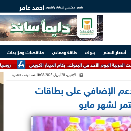
أحمد عامر
رئيس مجلسي الإدارة والتحرير
أسعار السلع
بنوك
طاقة ومعادن
مناقصات ومزايدات
 الأحد في البنوك.. بكام الدينار الكويتي
روسيا تعلن استهداف
الإثنين، 28 أبريل 2025
10:33 صـ
بتوقيت القاهرة
عم الإضافي على بطاقات
مر لشهر مايو