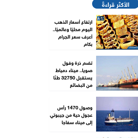
الأكثر قراءةً
ارتفاع أسعار الذهب
اليوم محليًا وعالميًا..
أعرف سعر الجرام
بكام
تضم ذرة وفول
صويا.. ميناء دمياط
يستقبل 32750 طنًا
من البضائع
وصول 1470 رأس
عجول حية من جيبوتي
إلى ميناء سفاجا