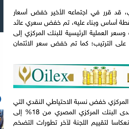
، قد قرر في اجتماعه الأخير خفض أسعار
ئد الأساسية بواقع 100 نقطة أساس وبناء عليه، تم خفض سعري عائد
ة وسعر العملية الرئيسية للبنك المركزي إلى
 و20.0% و19.5%، على الترتيب؛ كما تم خفض سعر الائتمان
المركزي خفض نسبة الاحتياطي النقدي التي
تلتزم البنوك بالاحتفاظ بها لدى البنك المركزي المصري من 18% إلى
انعكاسا لتقييم اللجنة لآخر تطورات التضخم