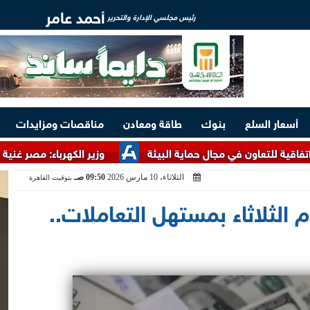
أحمد عامر
رئيس مجلسي الإدارة والتحرير
أسعار السلع
بنوك
طاقة ومعادن
مناقصات ومزايدات
في مجال حماية البيئة
وزير الكهرباء: مصر غنية بالخامات الأرضي
الثلاثاء، 10 مارس 2026
09:50 صـ
بتوقيت القاهرة
م الثلاثاء بمستهل التعاملات..