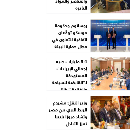
والعناصر والمواد
النادرة
روساتوم وحكومة
موسكو توقّعان
اتفاقية للتعاون في
مجال حماية البيئة
9.4 مليارات جنيه
إجمالي الإيرادات
المستهدفة
لـ”القابضة للسياحة
والفنادق” خلال
2026/2027
وزير النقل: مشروع
الربط البري بين مصر
وتشاد مرورًا بليبيا
يُعزز التبادل...