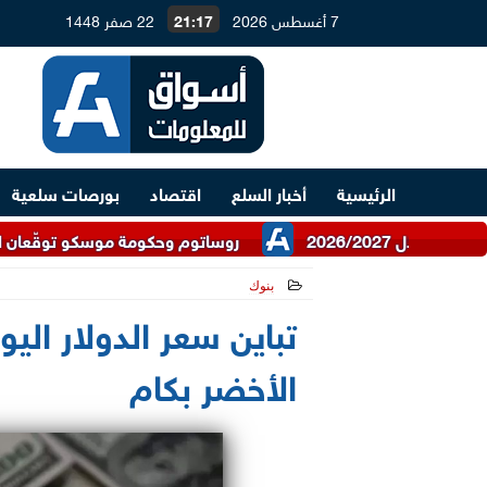
7 أغسطس 2026
21:17
22 صفر 1448
الرئيسية
أخبار السلع
اقتصاد
بورصات سلعية
روساتوم وحكومة موسكو توقّعان اتفاقية للتعاون 
بنوك
2026-03-10 09:50:19
تباين سعر الدولار اليو
الأخضر بكام