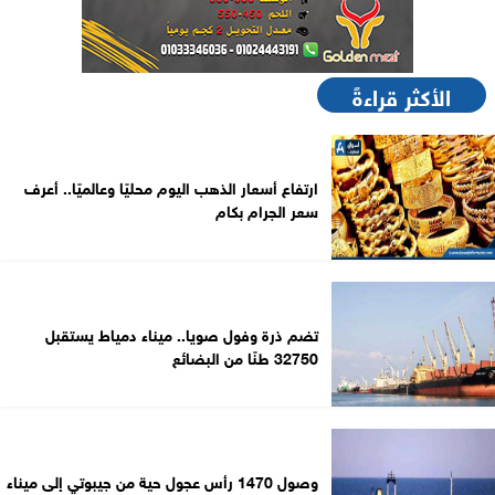
الأكثر قراءةً
ارتفاع أسعار الذهب اليوم محليًا وعالميًا.. أعرف
سعر الجرام بكام
تضم ذرة وفول صويا.. ميناء دمياط يستقبل
32750 طنًا من البضائع
وصول 1470 رأس عجول حية من جيبوتي إلى ميناء