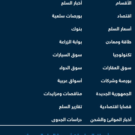
الأقسام
أخبار السلع
اقتصاد
بورصات سلعية
أسعار السلع
بنوك
طاقة ومعادن
بوابة الزراعة
تكنولوجيا
سوق السيارات
سوق العقارات
سوق الدواء
بورصة وشركات
أسواق عربية
الجمهورية الجديدة
مناقصات ومزايدات
قضايا اقتصادية
تقارير السلع
أخبار الموانئ والشحن
دراسات الجدوى
أسواق للمعلومات | بورصة السلع المصرية