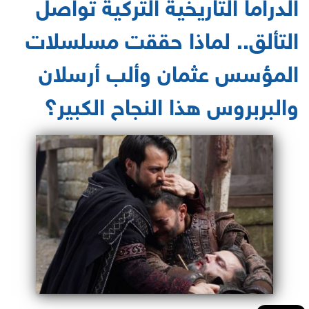
الدراما التاريخية التركية تواصل
التألق.. لماذا حققت مسلسلات
المؤسس عثمان وألب أرسلان
والبربروس هذا النجاح الكبير؟