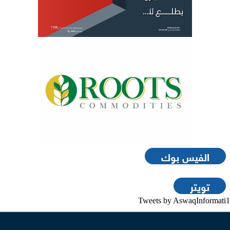
الفيس بوك
تويتر
Tweets by AswaqInformati1