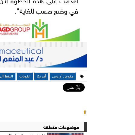
في وضع صعب للغاية".
مفوض أوروبي
أمريكا
عقوبات
النفط ال
⇧
موضوعات متعلقة