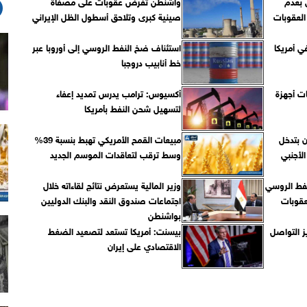
 بعدم
واشنطن تفرض عقوبات على مصفاة
العقوبات
صينية كبرى وتلاحق أسطول الظل الإيراني
ي أمريكا
استئناف ضخ النفط الروسي إلى أوروبا عبر
خط أنابيب دروجبا
ر مبيعات أجهزة
أكسيوس: ترامب يدرس تمديد إعفاء
لتسهيل شحن النفط بأمريكا
ن بتدخل
مبيعات القمح الأمريكي تهبط بنسبة 39%
لأجنبي
وسط ترقب لتعاقدات الموسم الجديد
لنفط الروسي
وزير المالية يستعرض نتائج لقاءاته خلال
عقوبات
اجتماعات صندوق النقد والبنك الدوليين
بواشنطن
يز التواصل
بيسنت: أمريكا تستعد لتصعيد الضغط
الاقتصادي على إيران