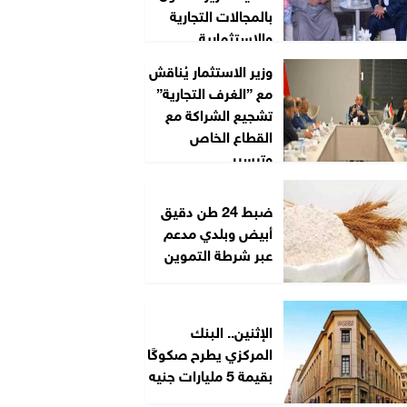
بالمجالات التجارية
والاستثمارية
وزير الاستثمار يُناقش
مع ”الغرف التجارية”
تشجيع الشراكة مع
القطاع الخاص
وتيسير...
ضبط 24 طن دقيق
أبيض وبلدي مدعم
عبر شرطة التموين
الإثنين.. البنك
المركزي يطرح صكوكًا
بقيمة 5 مليارات جنيه