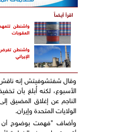
اقرأ أيضاً
واشنطن تتعهد 
العقوبات
واشنطن تفرض 
الإيراني
وقال ⁠شفتشوفيتش ⁠إنه ناقش 
الأسبوع، لكنه أُبلغ بأن تخ
الناجم عن إغلاق المضيق إلى
الولايات المتحدة وإيران.
وأضاف "فهمت بوضوح أن هذ
أقدمت على ​هذه الخطوة لأن