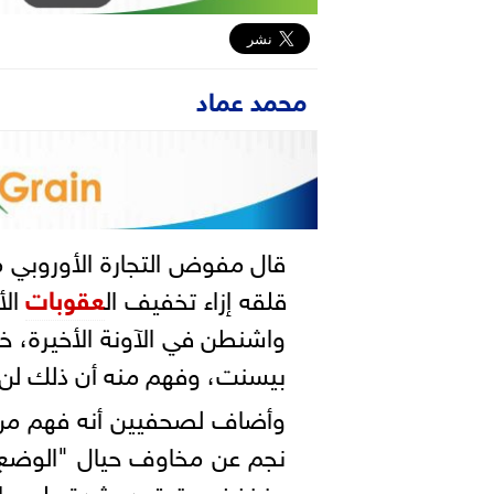
محمد عماد
قال مفوض التجارة الأوروبي
قلقه إزاء تخفيف ال
عقوبات
​ال
واشنطن في الآونة الأخيرة، خل
بيسنت، وفهم منه أن ذلك لن ي
وأضاف لصحفيين أنه فهم من 
نجم ‌عن مخاوف ‌حيال "الوضع ا
منخفض، ⁠تعتمد بشدة على وار