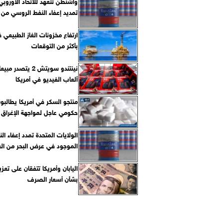
واشنطن تتعهد للاتحاد الأوروبي
تمديد إعفاء النفط الروسي من 
ارتفاع مخزونات الغاز الطبيعي ف
بأكثر من التوقعات
نينتندو سويتش 2 يتصد
ألعاب الفيديو في أمريكا
منتجو السكر في أمريكا يطالبو
حكومي عاجل لمواجهة الإغراق ا
الولايات المتحدة تمدد إعفاء ا
الموجود في عرض البحر من ال
اليابان وأمريكا تتفقان على تعز
بشأن أسعار الصرف