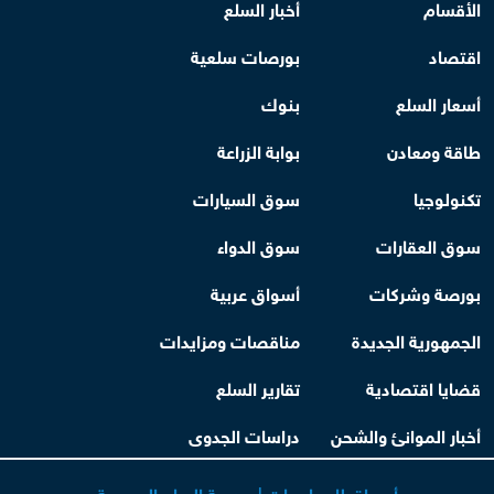
الأقسام
أخبار السلع
اقتصاد
بورصات سلعية
أسعار السلع
بنوك
طاقة ومعادن
بوابة الزراعة
تكنولوجيا
سوق السيارات
سوق العقارات
سوق الدواء
بورصة وشركات
أسواق عربية
الجمهورية الجديدة
مناقصات ومزايدات
قضايا اقتصادية
تقارير السلع
أخبار الموانئ والشحن
دراسات الجدوى
أسواق للمعلومات | بورصة السلع المصرية