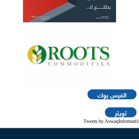
الفيس بوك
تويتر
Tweets by AswaqInformati1