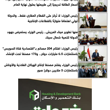
أسعار الطاقة تدريجيًا إلى طبيعتها بحلول نهاية العام
رئيس الوزراء: لا نُركز على القطاع العقاري فقط.. والدولة
تولي اهتمامًا متوازنًا بالقطاعات الإنتاجية
منها تطوير ميناء العريش.. رئيس الوزراء يستعرض جهود
الدولة لتنمية شمال سيناء
رئيس الوزراء: افتتاح 204 مصانع بـ”اقتصادية قناة السويس”
باستثمارات 6.5 مليارات دولار.. و173 مصنعًا تحت الإنشاء
رئيس الوزراء يفتتح مصنعًا لإنتاج الهياكل الفلاذية والأوناش
باستثمارات 3 ملايين دولار| صور