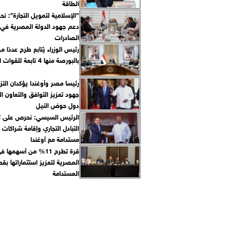
الطاقة
”الإسلامية لتمويل التجارة”: 
دعم جهود الدولة المصرية في 
الصادرات
رئيس الوزراء يُتابع طرح عددًا 
بالبورصة منها 4 تابعة للقوات المسلحة
رئيسا مصر وأوغندا يؤكدان التز
جهود تعزيز التوافق والتعاون ال
دول حوض النيل
الرئيس السيسي: نحرص على ت
التبادل التجاري وإقامة شراكات 
مستدامة مع أوغندا
قرة تطرح 11% من أسهمه
المصرية لتعزيز استثماراتها بقط
المستدامة