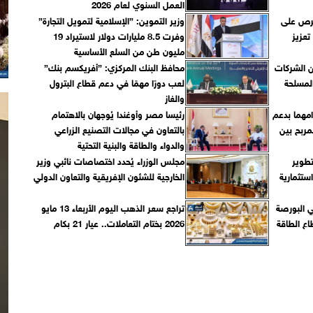
العمل السنوي لعام 2026
نحرص على
وزير التموين: ”الإسلامية لتمويل التجارة”
تعزيز
وفرت 8.5 مليارات دولار لاستيراد 19
مليون طن من السلع الأساسية
من الشركات
محافظ البنك المركزي: ”أفريكسم بنك”
لعب دورًا مهمًا في دعم قطاع البترول
والغاز
امهما بدعم
رئيسا مصر وأوغندا يُوجهان بالاهتمام
مربح بين
بالتعاون في مجالات التصنيع الزراعي
والدواء والطاقة والبنية التحتية
طوير
مجلس الوزراء يُحدد اختصاصات نائبي وزير
استثمارية
الخارجية للشئون الإفريقية والتعاون الدولي
ا في البورصة
تراجع سعر الذهب اليوم الأربعاء 13 مايو
اع الطاقة
2026 بختام التعاملات.. عيار 21 بكام