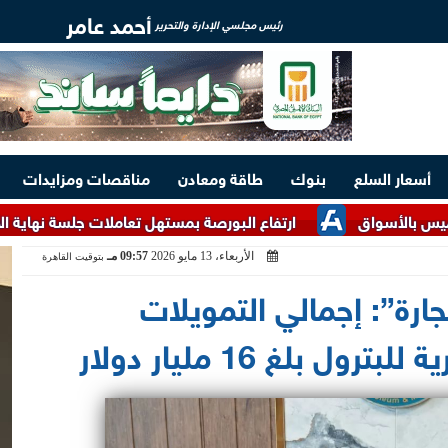
أحمد عامر
رئيس مجلسي الإدارة والتحرير
أسعار السلع
بنوك
طاقة ومعادن
مناقصات ومزايدات
ارتفاع البورصة بمستهل تعاملات جلسة نهاية الأسبوع والتداولات تصل إلى 
الأربعاء، 13 مايو 2026
09:57 مـ
بتوقيت القاهرة
جارة”: إجمالي التمويلات
ل بلغ 16 مليار دولار