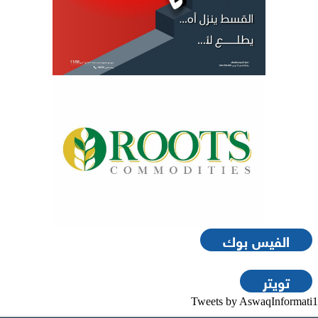
الفيس بوك
تويتر
Tweets by AswaqInformati1