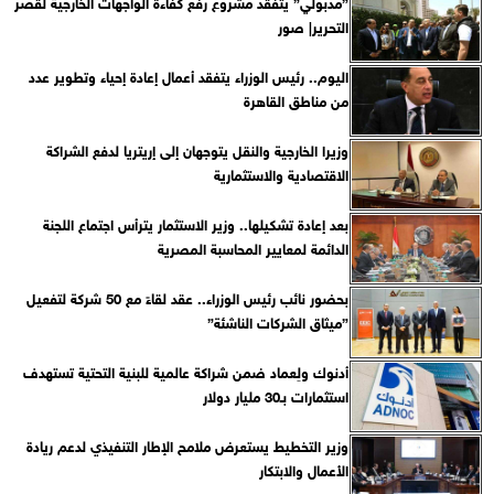
”مدبولي” يتفقد مشروع رفع كفاءة الواجهات الخارجية لقصر
التحرير| صور
اليوم.. رئيس الوزراء يتفقد أعمال إعادة إحياء وتطوير عدد
من مناطق القاهرة
وزيرا الخارجية والنقل يتوجهان إلى إريتريا لدفع الشراكة
الاقتصادية والاستثمارية
بعد إعادة تشكيلها.. وزير الاستثمار يترأس اجتماع اللجنة
الدائمة لمعايير المحاسبة المصرية
بحضور نائب رئيس الوزراء.. عقد لقاءً مع 50 شركة لتفعيل
”ميثاق الشركات الناشئة”
أدنوك ولِعماد ضمن شراكة عالمية للبنية التحتية تستهدف
استثمارات بـ30 مليار دولار
وزير التخطيط يستعرض ملامح الإطار التنفيذي لدعم ريادة
الأعمال والابتكار