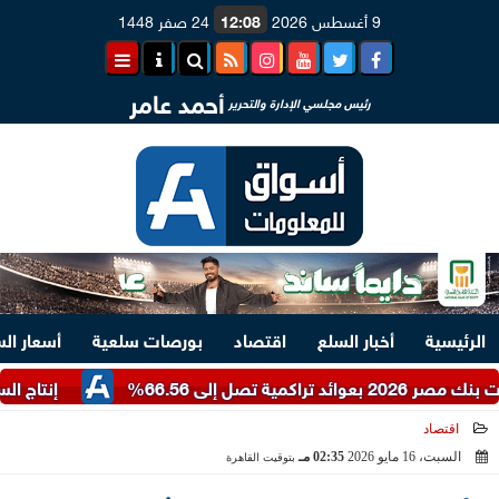
9 أغسطس 2026
12:08
24 صفر 1448
أحمد عامر
رئيس مجلسي الإدارة والتحرير
الرئيسية
أخبار السلع
اقتصاد
بورصات سلعية
أسعار ال
إنتاج السكر في أوروبا يت
اقتصاد
السبت، 16 مايو 2026
02:35 مـ
بتوقيت القاهرة
2026-05-16 14:35:50