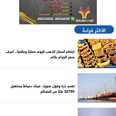
الأكثر قراءةً
ارتفاع أسعار الذهب اليوم محليًا وعالميًا.. أعرف
سعر الجرام بكام
تضم ذرة وفول صويا.. ميناء دمياط يستقبل
32750 طنًا من البضائع