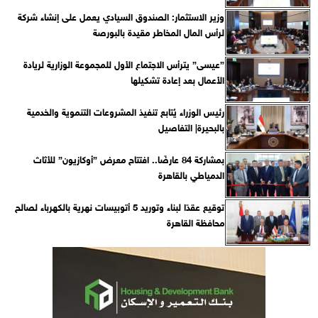
وزير الاستثمار: الصندوق السيادي يعمل على إنشاء شركة
لرأس المال المخاطر مقيدة بالبورصة
”عيسى” يترأس الاجتماع الأول للمجموعة الوزارية لريادة
الأعمال بعد إعادة تشكيلها
رئيس الوزراء يُتابع تنفيذ المشروعات التنموية والخدمية
بالبحيرة| التفاصيل
بمشاركة 84 عارضًا.. افتتاح معرض ”أوكازيون” للأثاث
الدمياطي بالقاهرة
توقيع عقدًا لبناء وتوريد 5 أتوبيسات نهرية بالكهرباء لصالح
محافظة القاهرة