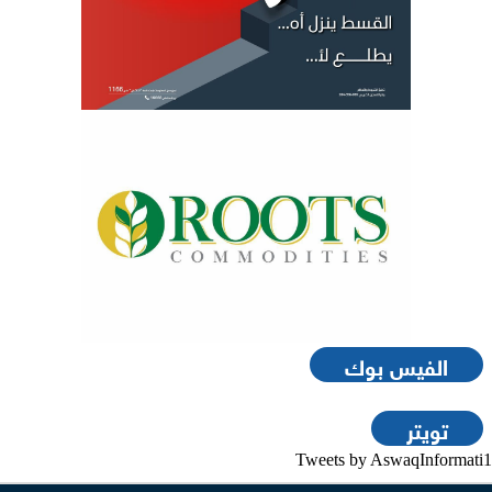
الفيس بوك
تويتر
Tweets by AswaqInformati1