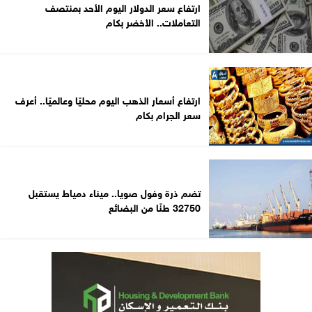
ارتفاع سعر الدولار اليوم الأحد بمنتصف
التعاملات.. الأخضر بكام
ارتفاع أسعار الذهب اليوم محليًا وعالميًا.. أعرف
سعر الجرام بكام
تضم ذرة وفول صويا.. ميناء دمياط يستقبل
32750 طنًا من البضائع