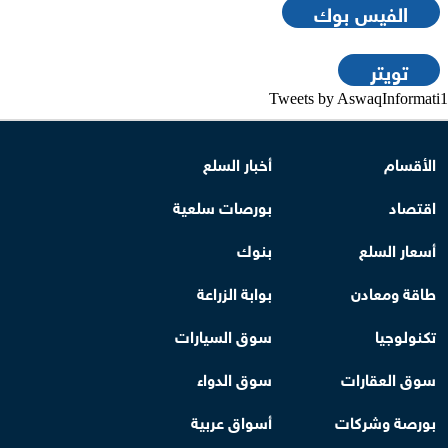
الفيس بوك
تويتر
Tweets by AswaqInformati1
الأقسام
أخبار السلع
اقتصاد
بورصات سلعية
أسعار السلع
بنوك
طاقة ومعادن
بوابة الزراعة
تكنولوجيا
سوق السيارات
سوق العقارات
سوق الدواء
بورصة وشركات
أسواق عربية