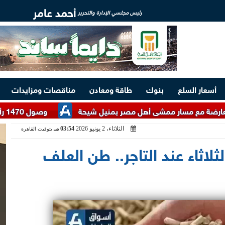
أحمد عامر
رئيس مجلسي الإدارة والتحرير
أسعار السلع
بنوك
طاقة ومعادن
مناقصات ومزايدات
وصول 1470 رأس عجول حية من جيبوتي إلى ميناء سفاجا
الثلاثاء، 2 يونيو 2026
03:54 مـ
بتوقيت القاهرة
ثلاثاء عند التاجر.. طن العلف