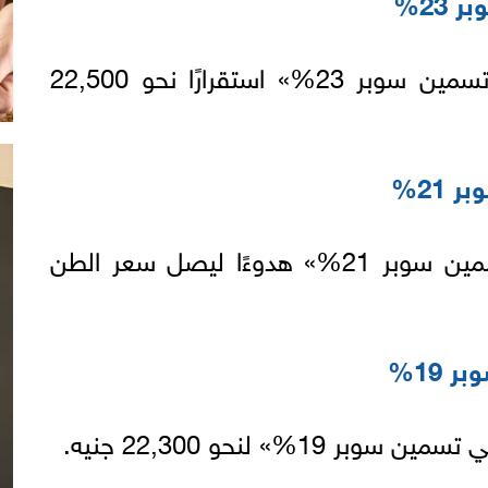
23%
كما سجل طن علف «بادي تسمين سوبر 23%» استقرارًا نحو 22,500
21%
وسجل سعر علف «نامي تسمين سوبر 21%» هدوءًا ليصل سعر الطن
19%
1%» لنحو 22,300 جنيه.