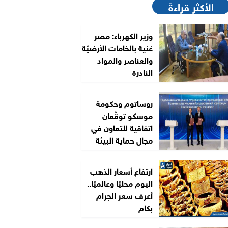
الأكثر قراءةً
وزير الكهرباء: مصر
غنية بالخامات الأرضيّة
والعناصر والمواد
النادرة
روساتوم وحكومة
موسكو توقّعان
اتفاقية للتعاون في
مجال حماية البيئة
ارتفاع أسعار الذهب
اليوم محليًا وعالميًا..
أعرف سعر الجرام
بكام