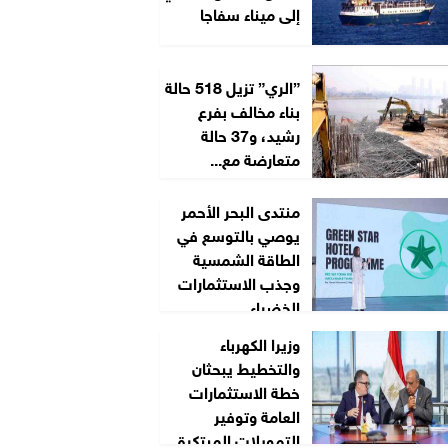
إلى ميناء سفاجا
”الري” تزيل 518 حالة
بناء مخالف بفرع
رشيد، و37 حالة
متعارضة مع...
منتدى البحر الأحمر
يوصي بالتوسع في
الطاقة الشمسية
وجذب الاستثمارات
الخضراء
وزيرا الكهرباء
والتخطيط يبحثان
خطة الاستثمارات
العامة وتوفير
التمويلات المبتكرة