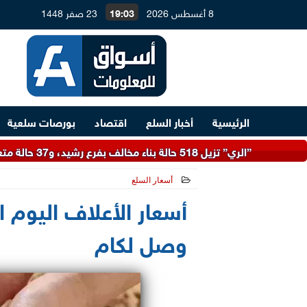
8 أغسطس 2026
19:03
23 صفر 1448
الرئيسية
أخبار السلع
اقتصاد
بورصات سلعية
”الري” تزيل 518 حالة بناء مخالف بفرع رشيد، و37 حالة متعارضة مع مسار ممشى أهل مصر بمنيل شيحة
أسعار السلع
2026-06-02 15:54:11
أسعار الأعلاف اليوم ال
وصل لكام