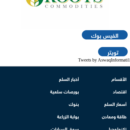
الفيس بوك
تويتر
Tweets by AswaqInformati1
الأقسام
أخبار السلع
اقتصاد
بورصات سلعية
أسعار السلع
بنوك
طاقة ومعادن
بوابة الزراعة
تكنولوجيا
سوق السيارات