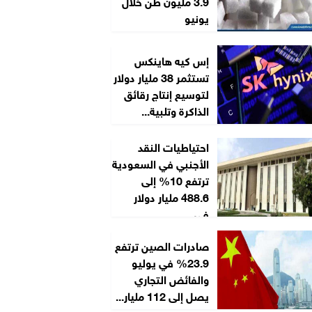
3.9 مليون طن خلال
يونيو
إس كيه هاينكس
تستثمر 38 مليار دولار
لتوسيع إنتاج رقائق
الذاكرة وتلبية...
احتياطيات النقد
الأجنبي في السعودية
ترتفع 10% إلى
488.6 مليار دولار
في...
صادرات الصين ترتفع
23.9% في يوليو
والفائض التجاري
يصل إلى 112 مليار...