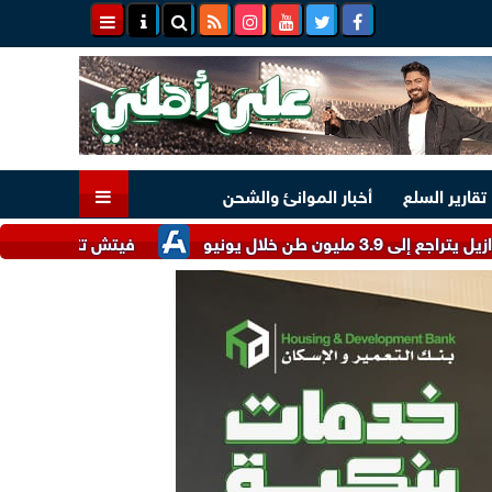
تقارير السلع
أخبار الموانئ والشحن
يونيو
فيتش تثبت تصنيف الكويت عند AA- مع نظرة مستقبلية مستق