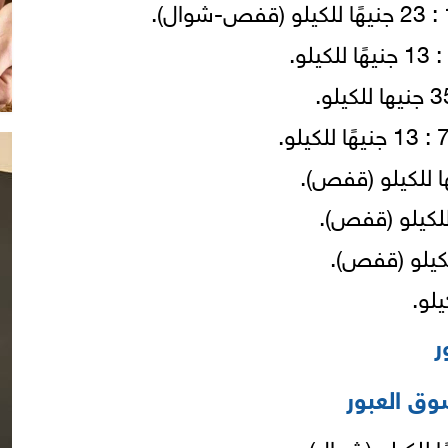
ر
وق العبور