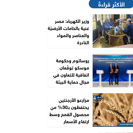
الأكثر قراءةً
وزير الكهرباء: مصر
غنية بالخامات الأرضيّة
والعناصر والمواد
النادرة
روساتوم وحكومة
موسكو توقّعان
اتفاقية للتعاون في
مجال حماية البيئة
مزارعو الأرجنتين
يحتفظون بـ30% من
محصول القمح وسط
ارتفاع الأسعار