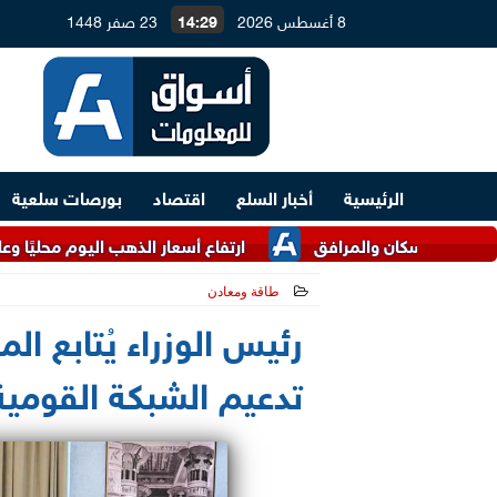
8 أغسطس 2026
14:29
23 صفر 1448
الرئيسية
أخبار السلع
اقتصاد
بورصات سلعية
ارتفاع أسعار الذهب اليوم محليًا وعالميًا.. أعرف 
طاقة ومعادن
2026-06-03 18:31:23
رئيس الوزراء يُتابع 
تدعيم الشبكة القومية 