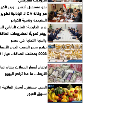
نحو مستقبل أخضر.. وزير الكهر
مع وكالة JICA اليابانية ت
المتجددة وتنمية الكوادر
وزير الخارجية: البنك الياباني لل
يوفر تمويلًا لمشروعات الطاقة 
والبنية التحتية في مصر
2026 بمحلات الصاغة.. عيار 21 بكام
ارتفاع أسعار العملات بختام تعا
الأربعاء.. ما عدا تراجع اليورو
العنب مستقر.. أسعار الفاكهة الي
بسوق العبور