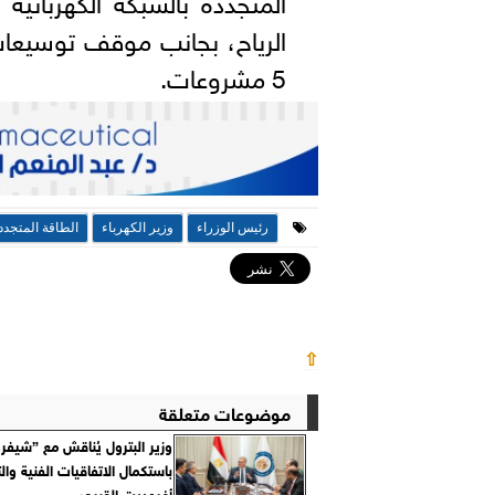
الرياح، بجانب موقف توسيعا
5 مشروعات.
رئيس الوزراء
وزير الكهرباء
الطاقة المتجدد
⇧
موضوعات متعلقة
وزير البترول يُناقش مع ”شيفرو
باستكمال الاتفاقيات الفنية وال
أفروديت القبرصي