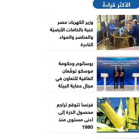
الأكثر قراءةً
وزير الكهرباء: مصر
غنية بالخامات الأرضيّة
والعناصر والمواد
النادرة
روساتوم وحكومة
موسكو توقّعان
اتفاقية للتعاون في
مجال حماية البيئة
فرنسا تتوقع تراجع
محصول الذرة إلى
أدنى مستوى منذ
1980