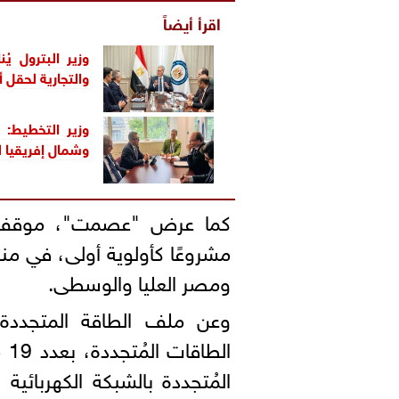
اقرأ أيضاً
وزير البترول ي
والتجارية لحقل 
وزير التخطيط:
وشمال إفريقيا ل
مشروعًا كأولوية أولى، في مناط
ومصر العليا والوسطى.
وعن ملف الطاقة المتجددة
ال
المُتجددة بالشبكة الكهربائية لعام 2026، 