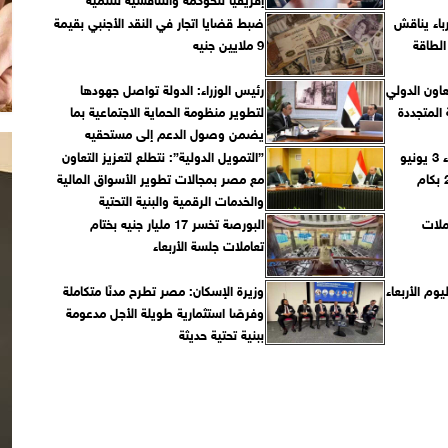
باء يناقش
ضبط قضايا اتجار في النقد الأجنبي بقيمة
طوير الطاقة
9 ملايين جنيه
تعاون الدولي
رئيس الوزراء: الدولة تواصل جهودها
المتجددة
لتطوير منظومة الحماية الاجتماعية بما
يضمن وصول الدعم إلى مستحقيه
تراجع سعر الذهب اليوم الأربعاء 3 يونيو
”التمويل الدولية”: نتطلع لتعزيز التعاون
مع مصر بمجالات تطوير الأسواق المالية
والخدمات الرقمية والبنية التحتية
ملات
البورصة تخسر 17 مليار جنيه بختام
تعاملات جلسة الأربعاء
وم الأربعاء
وزيرة الإسكان: مصر تطرح مدنًا متكاملة
وفرصًا استثمارية طويلة الأجل مدعومة
ببنية تحتية حديثة