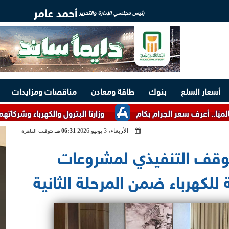
أحمد عامر
رئيس مجلسي الإدارة والتحرير
أسعار السلع
بنوك
طاقة ومعادن
مناقصات ومزايدات
سعر الجرام بكام
وزارتا البترول والكهرباء وشركاتهما التابعة تتلقى 18 ألف شكوى خلال يو
الأربعاء، 3 يونيو 2026
06:31 مـ
بتوقيت القاهرة
الموقف التنفيذي لمشروعات
للكهرباء ضمن المرحلة الثانية