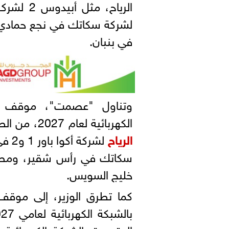
لشركة سكاتك في نجع حمادي،
في بنبان.
وتناول "عصمت"، موقف رب
الكهربائية لعام 2027، من الطاقة الشمسية أو الرياح، مثل السويس ل
الرياح
لشرك
سكاتك في رأس شقير، ومصدر 
خليج السويس.
كما تطرق الوزير، إلى موقف