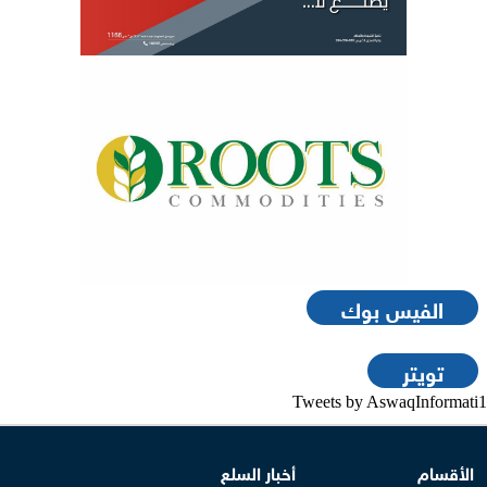
الفيس بوك
تويتر
Tweets by AswaqInformati1
الأقسام
أخبار السلع