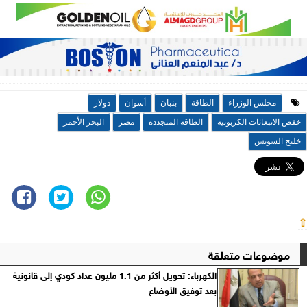
مجلس الوزراء
الطاقة
بنبان
أسوان
دولار
خفض الانبعاثات الكربونية
الطاقة المتجددة
مصر
البحر الأحمر
خليج السويس
⇧
موضوعات متعلقة
الكهرباء: تحويل أكثر من 1.1 مليون عداد كودي إلى قانونية
بعد توفيق الأوضاع