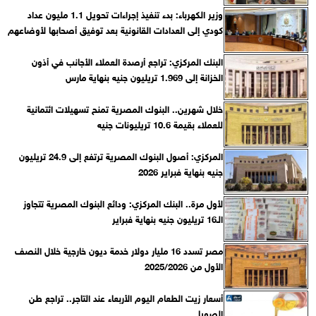
وزير الكهرباء: بدء تنفيذ إجراءات تحويل 1.1 مليون عداد
كودي إلى العدادات القانونية بعد توفيق أصحابها لأوضاعهم
البنك المركزي: تراجع أرصدة العملاء الأجانب في أذون
الخزانة إلى 1.969 تريليون جنيه بنهاية مارس
خلال شهرين.. البنوك المصرية تمنح تسهيلات ائتمانية
للعملاء بقيمة 10.6 تريليونات جنيه
المركزي: أصول البنوك المصرية ترتفع إلى 24.9 تريليون
جنيه بنهاية فبراير 2026
لأول مرة.. البنك المركزي: ودائع البنوك المصرية تتجاوز
الـ16 تريليون جنيه بنهاية فبراير
مصر تسدد 16 مليار دولار خدمة ديون خارجية خلال النصف
الأول من 2025/2026
أسعار زيت الطعام اليوم الأربعاء عند التاجر.. تراجع طن
الصويا