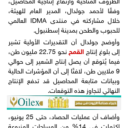
وفقًا لأحمد جولدال، المدير العام للهيئة،
خلال مشاركته في منتدى IDMA العالمي
للحبوب والطحن بمدينة إسطنبول.
وأوضح جولدال أن التقديرات الأولية تشير
إلى بلوغ إنتاج
القمح
نحو 22.75 مليون طن،
فيما يُتوقع أن يصل إنتاج الشعير إلى حوالي
9 ملايين طن، لافتًا إلى أن المؤشرات الحالية
وبيانات متابعة المحاصيل قد تدفع الإنتاج
النهائي لتجاوز هذه التوقعات.
وأضاف أن عمليات الحصاد، حتى 25 يونيو،
اكتملت في 14% من المساحات المزروعة