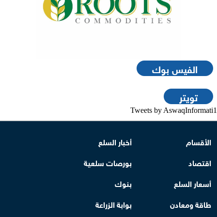
الفيس بوك
تويتر
Tweets by AswaqInformati1
الأقسام
أخبار السلع
اقتصاد
بورصات سلعية
أسعار السلع
بنوك
طاقة ومعادن
بوابة الزراعة