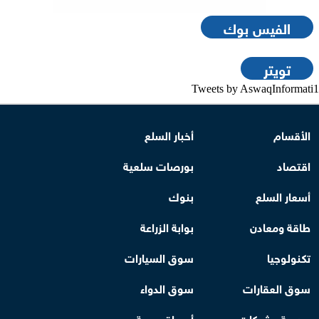
الفيس بوك
تويتر
Tweets by AswaqInformati1
الأقسام
أخبار السلع
اقتصاد
بورصات سلعية
أسعار السلع
بنوك
طاقة ومعادن
بوابة الزراعة
تكنولوجيا
سوق السيارات
سوق العقارات
سوق الدواء
بورصة وشركات
أسواق عربية