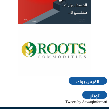
الفيس بوك
تويتر
Tweets by AswaqInformati1