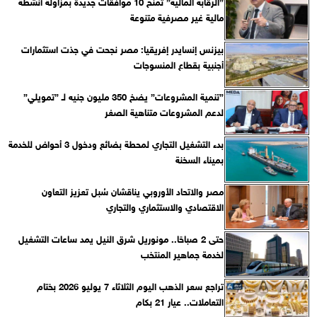
”الرقابة المالية” تمنح 10 موافقات جديدة بمزاولة أنشطة
مالية غير مصرفية متنوعة
بيزنس إنسايدر إفريقيا: مصر نجحت في جذت استثمارات
أجنبية بقطاع المنسوجات
”تنمية المشروعات” يضخ 350 مليون جنيه لـ ”تمويلي”
لدعم المشروعات متناهية الصغر
بدء التشغيل التجاري لمحطة بضائع ودخول 3 أحواض للخدمة
بميناء السخنة
مصر والاتحاد الأوروبي يناقشان سُبل تعزيز التعاون
الاقتصادي والاستثماري والتجاري
حتى 2 صباحًا.. مونوريل شرق النيل يمد ساعات التشغيل
لخدمة جماهير المنتخب
تراجع سعر الذهب اليوم الثلاثاء 7 يوليو 2026 بختام
التعاملات.. عيار 21 بكام