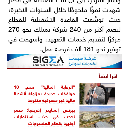
شهدت نموًّا ملحوظًا خلال السنوات الأخيرة؛
حيث توسَّعت القاعدة التشغيلية للقطاع
لتضم أكثر من 240 شركة تمتلك نحو 270
مركزًا لتقديم خدمات التعهيد، وأسهمت في
توفير نحو 181 ألف فرصة عمل.
اقرأ أيضاً
”الرقابة المالية” تمنح 10
موافقات جديدة بمزاولة أنشطة
مالية غير مصرفية متنوعة
بيزنس إنسايدر إفريقيا: مصر
نجحت في جذت استثمارات
أجنبية بقطاع المنسوجات