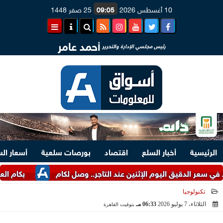
10 أغسطس 2026
09:05
25 صفر 1448
أحمد عامر
رئيس مجلسي الإدارة والتحرير
الرئيسية
أخبار السلع
اقتصاد
بورصات سلعية
أسعار ال
قيق اليوم الإثنين عند التاجر.. وصل لكام
بكام العنب.. أسعار
تكنولوجيا
الثلاثاء، 7 يوليو 2026
06:33 مـ
بتوقيت القاهرة
2026-07-07 18:33:39