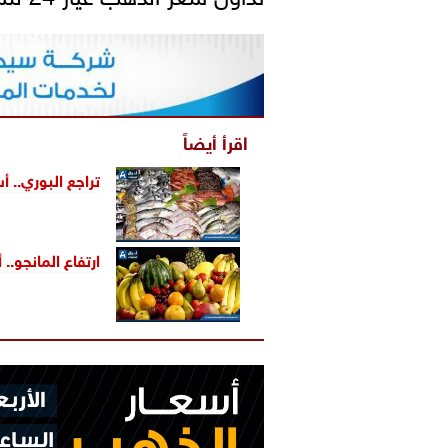
اقرأ أيضاً
تراجع البوري.. أ
ارتفاع المانجو..