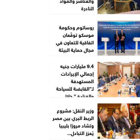
والعناصر والمواد
النادرة
روساتوم وحكومة
موسكو توقّعان
اتفاقية للتعاون في
مجال حماية البيئة
9.4 مليارات جنيه
إجمالي الإيرادات
المستهدفة
لـ”القابضة للسياحة
والفنادق” خلال
2026/2027
وزير النقل: مشروع
الربط البري بين مصر
وتشاد مرورًا بليبيا
يُعزز التبادل...