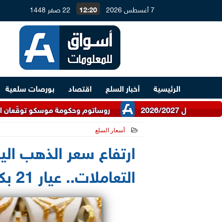
7 أغسطس 2026
12:20
22 صفر 1448
الرئيسية
أخبار السلع
اقتصاد
بورصات سلعية
روساتوم وحكومة موسكو توقّعان اتفاقية للتعاون 
أسعار السلع
2026-07-08 16:13:09
التعاملات.. عيار 21 بكام