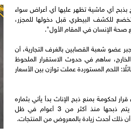
ح بذبح أي ماشية تظهر عليها أي أعراض سواء
 تخضع للكشف البيطري قبل دخولها للمجزر،
صحة الإنسان في المقام الأول".
بر عضو شعبة القصابين بالغرف التجارية، أن
الخارج، ساهم في حدوث الاستقرار الملحوظ
ئلًا: اللحم المستوردة عملت توازن بين الأسعار
ار لحكومة بمنع ذبح الإناث بدأ يأتي بثماره
حاليًا فالعديد من الإناث لم يتم ذبحها منذ أكثر من 3 أعوام في ظل
لى أن ذلك أحدث زيادة بالمعروض من المنتجات.