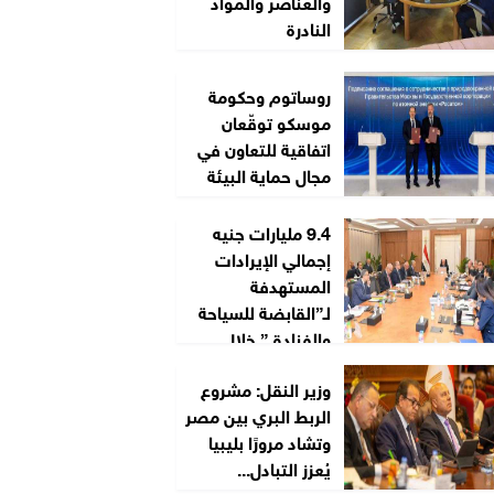
والعناصر والمواد
النادرة
روساتوم وحكومة
موسكو توقّعان
اتفاقية للتعاون في
مجال حماية البيئة
9.4 مليارات جنيه
إجمالي الإيرادات
المستهدفة
لـ”القابضة للسياحة
والفنادق” خلال
2026/2027
وزير النقل: مشروع
الربط البري بين مصر
وتشاد مرورًا بليبيا
يُعزز التبادل...