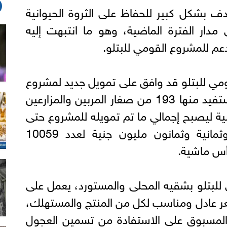
ف بشكل كبير للحفاظ على الثروة الحيوانية
دار الفترة الماضية، وهو ما انتبهت إليه
دعم للمشروع القومي للبتلو.
مي للبتلو قد وافق على تمويل جديد لمشروع
البتلو بـ 37.5 مليون جنيه، يستفيد منها 193 من صغار المربين والمزارعين
 1921 رأس ماشية ليصبح إجمالي ما تم تمويله للمشروع حتى
الآن حوالى مليار وستمائة وثمانية وثمانون مليون جنية لعدد 10059
 للبتلو بشقيه المحلى والمستورد، يعمل على
عر عادل ومناسب لكل من المنتج والمستهلك،
ر المسبوق على الاستفادة من تسمين العجول