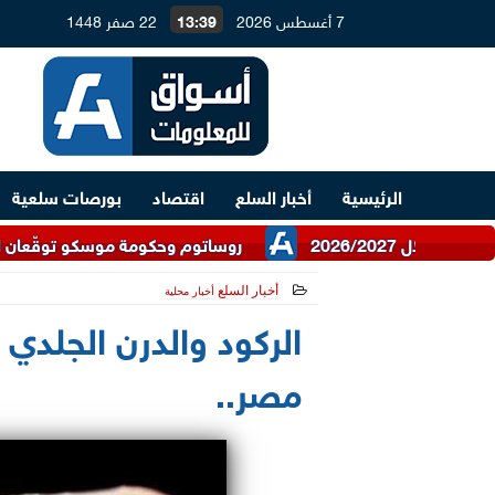
7 أغسطس 2026
13:39
22 صفر 1448
الرئيسية
أخبار السلع
اقتصاد
بورصات سلعية
روساتوم وحكومة موسكو توقّعان اتفاقية للتع
أخبار السلع
أخبار محلية
الركود والدرن الجلدي 
مصر..