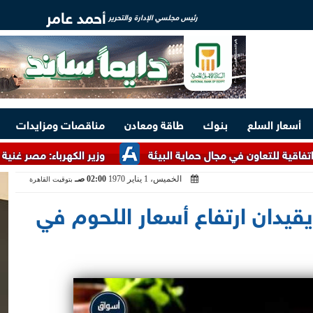
أحمد عامر
رئيس مجلسي الإدارة والتحرير
أسعار السلع
بنوك
طاقة ومعادن
مناقصات ومزايدات
اون في مجال حماية البيئة
وزير الكهرباء: مصر غنية بالخامات ا
الخميس، 1 يناير 1970
02:00 صـ
بتوقيت القاهرة
يقيدان ارتفاع أسعار اللحوم في