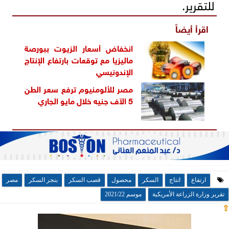
للتقرير.
اقرأ أيضاً
انخفاض أسعار الزيوت ببورصة
ماليزيا مع توقعات بارتفاع الإنتاج
الإندونيسي
مصر للألومنيوم ترفع سعر الطن
5 الآف جنيه خلال مايو الجاري
ارتفاع
انتاج
السكر
محصول
قصب السكر
بنجر السكر
مصر
تقرير وزارة الزراعة الأمريكية
موسم 2021/22
⇧