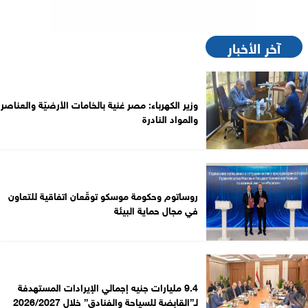
آخر الأخبار
وزير الكهرباء: مصر غنية بالخامات الأرضيّة والعناصر
والمواد النادرة
روساتوم وحكومة موسكو توقّعان اتفاقية للتعاون
في مجال حماية البيئة
9.4 مليارات جنيه إجمالي الإيرادات المستهدفة
لـ”القابضة للسياحة والفنادق” خلال 2026/2027