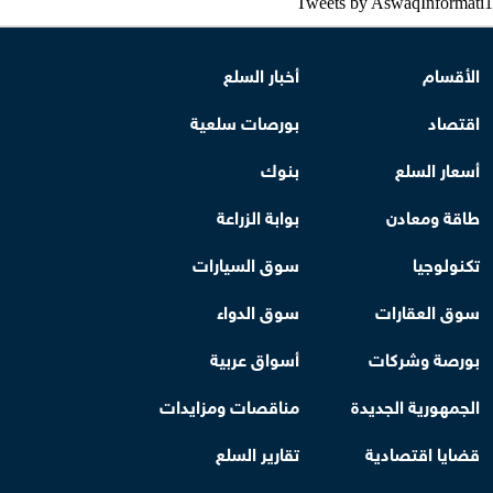
Tweets by AswaqInformati1
الأقسام
أخبار السلع
اقتصاد
بورصات سلعية
أسعار السلع
بنوك
طاقة ومعادن
بوابة الزراعة
تكنولوجيا
سوق السيارات
سوق العقارات
سوق الدواء
بورصة وشركات
أسواق عربية
الجمهورية الجديدة
مناقصات ومزايدات
قضايا اقتصادية
تقارير السلع