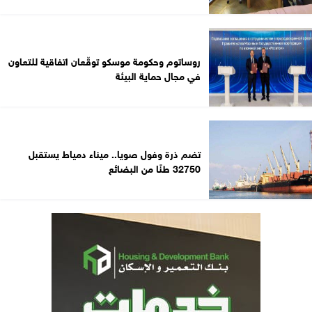
روساتوم وحكومة موسكو توقّعان اتفاقية للتعاون
في مجال حماية البيئة
تضم ذرة وفول صويا.. ميناء دمياط يستقبل
32750 طنًا من البضائع