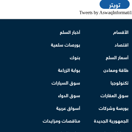
تويتر
Tweets by AswaqInformati1
الأقسام
أخبار السلع
اقتصاد
بورصات سلعية
أسعار السلع
بنوك
طاقة ومعادن
بوابة الزراعة
تكنولوجيا
سوق السيارات
سوق العقارات
سوق الدواء
بورصة وشركات
أسواق عربية
الجمهورية الجديدة
مناقصات ومزايدات