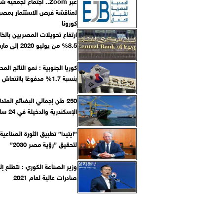
عبر Zoom.. اجتماع لجمعية
لمناقشة فرص الاستثمار بمصر 
كورونا
ارتفاع تحويلات المصريين بالخا
8.5% من يوليو 2020 إلى مارس 2021
كوريا الجنوبية : نمو الناتج الم
بنسبة 1.7% مدفوعًا باانتعاش الصادرات
250 طن إجمالي البضائع المتد
الإسكندرية والدخيلة في 24 ساعة
”ايتيدا” تطبيق الثورة الصناعية 
لتحقيق ”رؤية مصر 2030”
وزير الصناعة الكوري : نتطلع إ
صادرات عالية لعام 2021