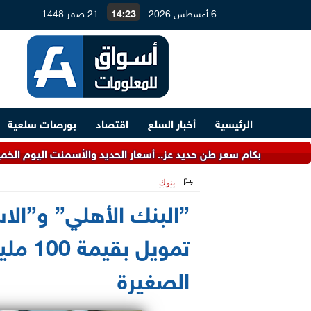
6 أغسطس 2026
14:23
21 صفر 1448
الرئيسية
أخبار السلع
اقتصاد
بورصات سلعية
كام سعر طن حديد عز.. أسعار الحديد والأسمنت اليوم الخميس بالأسوا
بنوك
2021-06-09 21:23:24
”البنك الأهلي” و”الا
تمويل 
الصغيرة