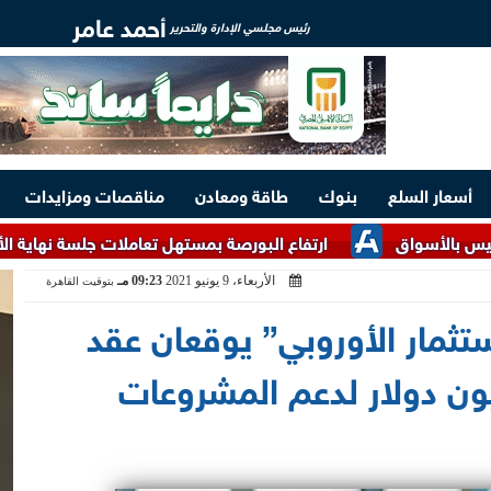
أحمد عامر
رئيس مجلسي الإدارة والتحرير
أسعار السلع
بنوك
طاقة ومعادن
مناقصات ومزايدات
ق
ارتفاع البورصة بمستهل تعاملات جلسة نهاية الأسبوع والتداولات تصل إ
الأربعاء، 9 يونيو 2021
09:23 مـ
بتوقيت القاهرة
ستثمار الأوروبي” يوقعان عقد
بقيمة 100 مليون دولار لدعم المشروعات