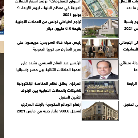
 شباب الأعمال
”أسواق للمعلومات” ترصد أسعار العملات
ما بعد
العربية في معظم البنوك ليوم الأربعاء 9
يونيو 2021
رج بنسبة
تراجع احتياطي تونس من العملات الأجنبية
بقيمة 6.8 مليون دينار
حلي الإجمالي
رئيس هيئة قناة السويس: حريصون على
تعزيز التعاون مع كوريا الجنوبية
اولة بمينائي
الرئيس عبد الفتاح السيسي يشدد على
أهمية العلاقات الثنائية بين مصر وأسبانيا
الرابعة
المركزي يطلق نظام المقاصة الإلكترونية
للشيكات بالعملات الأجنبية بين البنوك
الاثنين المقبل
لى تحقيق
ارتفاع الودائع الحكومية بالبنك المركزي
لتسجل 980.8 مليار جنيه في مارس 2021