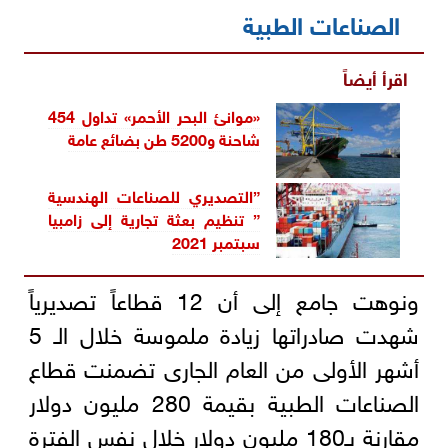
الصناعات الطبية
اقرأ أيضاً
«موانئ البحر الأحمر» تداول 454
شاحنة و5200 طن بضائع عامة
”التصديري للصناعات الهندسية
” تنظيم بعثة تجارية إلى زامبيا
سبتمبر 2021
ونوهت جامع إلى أن 12 قطاعاً تصديرياً
شهدت صادراتها زيادة ملموسة خلال الـ 5
أشهر الأولى من العام الجارى تضمنت قطاع
الصناعات الطبية بقيمة 280 مليون دولار
مقارنة بـ180 مليون دولار خلال نفس الفترة