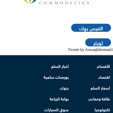
الفيس بوك
تويتر
Tweets by AswaqInformati1
الأقسام
أخبار السلع
اقتصاد
بورصات سلعية
أسعار السلع
بنوك
طاقة ومعادن
بوابة الزراعة
تكنولوجيا
سوق السيارات