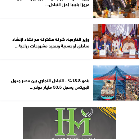
مرورًا بليبيا يُعزز التبادل...
وزير الخارجية: شركة مشتركة مع تشاد لإنشاء
مناطق لوجستية وتنفيذ مشروعات زراعية...
بنمو 18.8%.. التبادل التجاري بين مصر ودول
البريكس يسجل 53.5 مليار دولار...