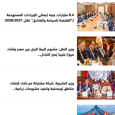
9.4 مليارات جنيه إجمالي الإيرادات المستهدفة
لـ”القابضة للسياحة والفنادق” خلال 2026/2027
وزير النقل: مشروع الربط البري بين مصر وتشاد
مرورًا بليبيا يُعزز التبادل...
وزير الخارجية: شركة مشتركة مع تشاد لإنشاء
مناطق لوجستية وتنفيذ مشروعات زراعية...