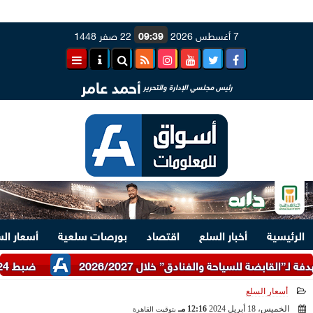
7 أغسطس 2026
09:39
22 صفر 1448
أحمد عامر
رئيس مجلسي الإدارة والتحرير
الرئيسية
أخبار السلع
اقتصاد
بورصات سلعية
أسعار ال
ضبط 24 طن دقيق أبيض وبلدي مدعم عبر شرطة التموين
أسعار السلع
الخميس، 18 أبريل 2024
12:16 مـ
بتوقيت القاهرة