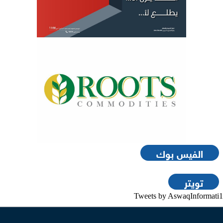
الفيس بوك
تويتر
Tweets by AswaqInformati1