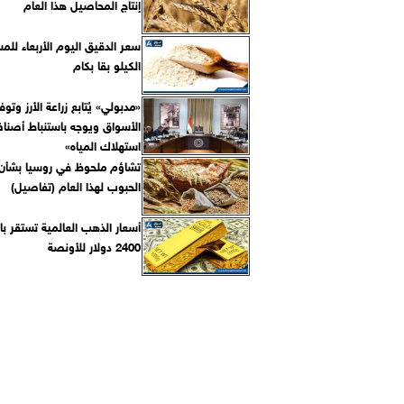
إنتاج المحاصيل هذا العام
سعر الدقيق اليوم الأربعاء للم
الكيلو بقا بكام
«مدبولي» يُتابع زراعة الأرز وتو
الأسواق ويوجه باستنباط أصناف
استهلاك المياه»
تشاؤم ملحوظ في روسيا بشأ
الحبوب لهذا العام (تفاصيل)
أسعار الذهب العالمية تستقر ب
2400 دولار للأونصة