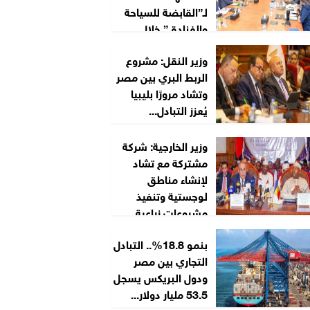
لـ”القابضة للسياحة
والفنادق” خلال
2026/2027
وزير النقل: مشروع
الربط البري بين مصر
وتشاد مرورًا بليبيا
يُعزز التبادل...
وزير الخارجية: شركة
مشتركة مع تشاد
لإنشاء مناطق
لوجستية وتنفيذ
مشروعات زراعية...
بنمو 18.8%.. التبادل
التجاري بين مصر
ودول البريكس يسجل
53.5 مليار دولار...