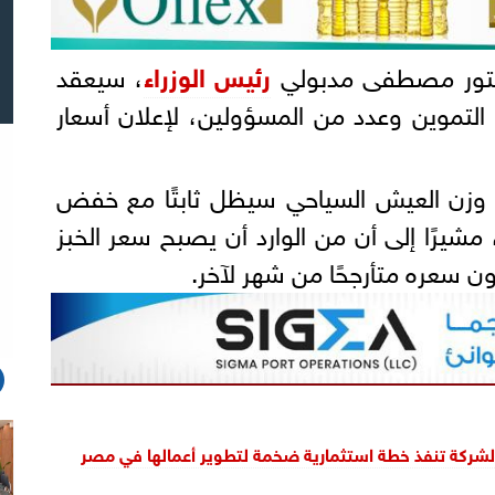
دكتور مصطفى مدبولي
رئيس الوزراء
، سيعقد
ر التموين وعدد من المسؤولين، لإعلان أسعار
 وزن العيش السياحي سيظل ثابتًا مع خفض
بقيمة تصل إلى 35%، مشيرًا إلى أن من الوارد أن يصبح سعر الخبز
ن سعره متأرجحًا من شهر لآخر.
الشركة تنفذ خطة استثمارية ضخمة لتطوير أعمالها في مصر