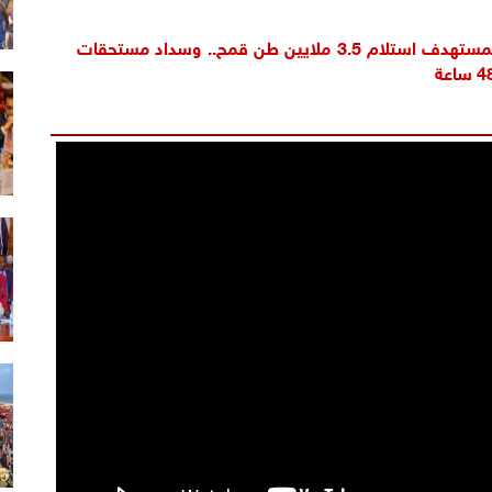
وزير التموين: المستهدف استلام 3.5 ملايين طن قمح.. وسداد مستحقات