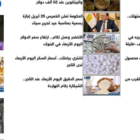
والبيتكوين عند 62 ألف دولار
ستهلك..
الحكومة تعلن الخميس 25 أبريل إجازة
رسمية بمناسبة عيد تحرير سيناء
فيره في
الأخضر وصل لكام.. ارتفاع سعر الدولار
 «قليلة
اليوم الأربعاء في البنوك
ن محصول
اشتري براحتك.. أسعار السكر اليوم الأربعاء
لدى التاجر
القرب من
سعر الدقيق اليوم الأربعاء عند التاجر..
الشيكارة بكام النهاردة