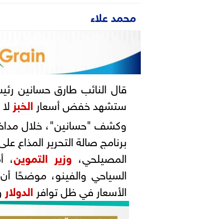
محمد علاء
قال النائب طارق حسانين رئ
ستشهد خفض أسعار
الخبز
لا 
وكشف "حسانين"، خلال مداخل
برنامج صالة التحرير المذاع عل
المصيلحي،
وزير التموين
، أ
السياحي والفينو، موضحًا أ
الأسعار في ظل توافر
الدولار
وث