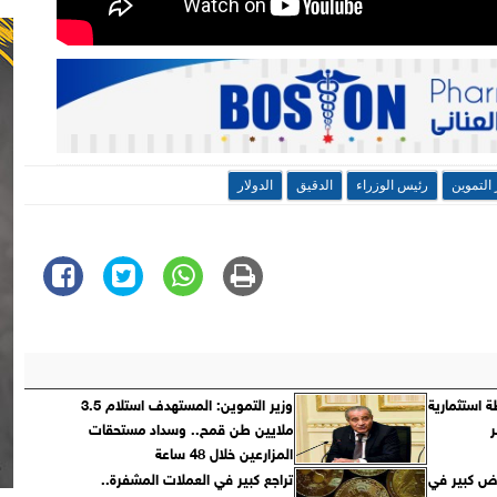
 التموين
رئيس الوزراء
الدقيق
الدولار
ة استثمارية
وزير التموين: المستهدف استلام 3.5
ملايين طن قمح.. وسداد مستحقات
المزارعين خلال 48 ساعة
فاض كبير في
تراجع كبير في العملات المشفرة..