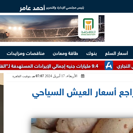
أحمد عامر
رئيس مجلسي الإدارة والتحرير
أسعار السلع
بنوك
طاقة ومعادن
مناقصات ومزايدات
9.4 مليارات جنيه إجمالي الإيرادات المستهدفة لـ”القابضة للسياحة والفنادق” خلال 2026/2027
الأربعاء، 17 أبريل 2024
07:07 مـ
بتوقيت القاهرة
اجع أسعار العيش السياحي