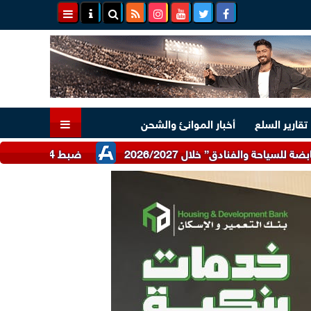
تقارير السلع
أخبار الموانئ والشحن
ضبط 24 طن دقيق أبيض وبلدي مدعم عبر شرطة التموين