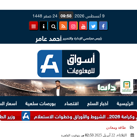
9 أغسطس 2026
09:58
24 صفر 1448
أحمد عامر
رئيس مجلسي الإدارة والتحرير
الرئيسية
أخبار السلع
اقتصاد
بورصات سلعية
أسعار ال
وزير الطيران يُناقش م
طاقة ومعادن
الثلاثاء، 22 أبريل 2025
02:53 مـ
بتوقيت القاهرة