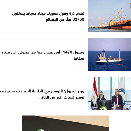
تضم ذرة وفول صويا.. ميناء دمياط يستقبل
32750 طنًا من البضائع
وصول 1470 رأس عجول حية من جيبوتي إلى ميناء
سفاجا
وزير البترول: التوسع في الطاقة المتجددة يستهدف
توفير كميات أكبر من الغاز...