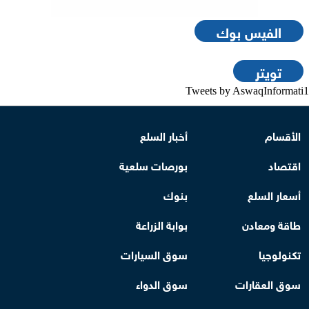
الفيس بوك
تويتر
Tweets by AswaqInformati1
الأقسام
أخبار السلع
اقتصاد
بورصات سلعية
أسعار السلع
بنوك
طاقة ومعادن
بوابة الزراعة
تكنولوجيا
سوق السيارات
سوق العقارات
سوق الدواء