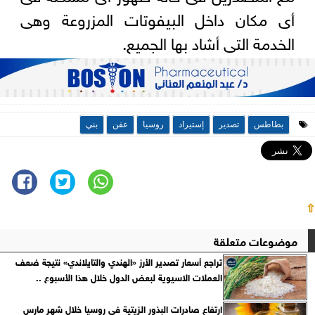
أى مكان داخل البيفوتات المزروعة وهى
الخدمة التى أشاد بها الجميع.
بطاطس
تصدير
إستيراد
روسيا
عفن
بني
⇧
موضوعات متعلقة
تراجع أسعار تصدير الأرز «الهندي والتايلاندي» نتيجة ضعف
العملات الاسيوية لبعض الدول خلال هذا الأسبوع ..
ارتفاع صادرات البذور الزيتية في روسيا خلال شهر مارس