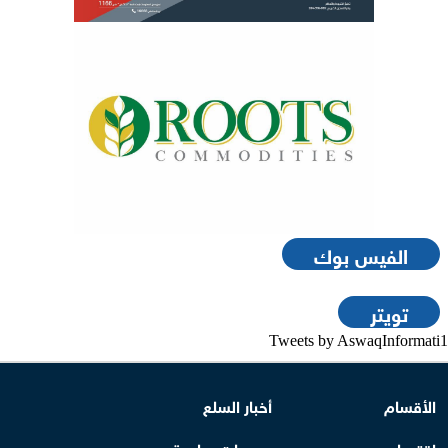
الفيس بوك
تويتر
Tweets by AswaqInformati1
الأقسام
أخبار السلع
اقتصاد
بورصات سلعية