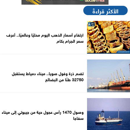
الأكثر قراءةً
ارتفاع أسعار الذهب اليوم محليًا وعالميًا.. أعرف
سعر الجرام بكام
تضم ذرة وفول صويا.. ميناء دمياط يستقبل
32750 طنًا من البضائع
وصول 1470 رأس عجول حية من جيبوتي إلى ميناء
سفاجا