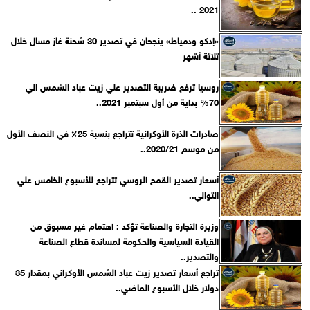
2021 ..
«إدكو ودمياط» ينجحان في تصدير 30 شحنة غاز مسال خلال
ثلاثة أشهر
روسيا ترفع ضريبة التصدير علي زيت عباد الشمس الي
70% بداية من أول سبتمبر 2021..
صادرات الذرة الأوكرانية تتراجع بنسبة 25٪ في النصف الأول
من موسم 2020/21..
أسعار تصدير القمح الروسي تتراجع للأسبوع الخامس علي
التوالي..
وزيرة التجارة والصناعة تؤكد : اهتمام غير مسبوق من
القيادة السياسية والحكومة لمساندة قطاع الصناعة
والتصدير..
تراجع أسعار تصدير زيت عباد الشمس الأوكراني بمقدار 35
دولار خلال الأسبوع الماضي..