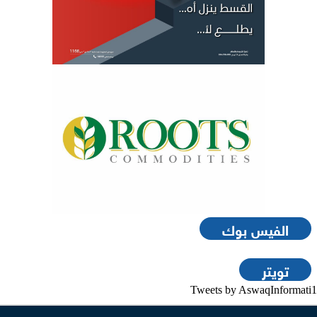
الفيس بوك
تويتر
Tweets by AswaqInformati1