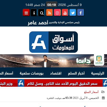
9 أغسطس 2026
08:19
24 صفر 1448
أحمد عامر
رئيس مجلسي الإدارة والتحرير
الرئيسية
أخبار السلع
اقتصاد
بورصات سلعية
أسعار ال
الدقيق اليوم الأحد عند التاجر.. وصل لكام
وزير البترول: التوسع في
أسعار السلع
الخميس، 8 أبريل 2021
05:39 مـ
بتوقيت القاهرة
2021-04-08 17:39:51