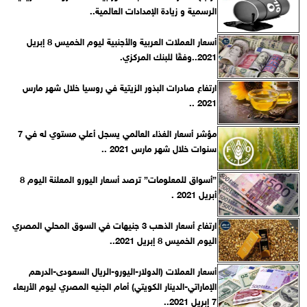
الرسمية و زيادة الإمدادات العالمية..
أسعار العملات العربية والأجنبية ليوم الخميس 8 إبريل
2021..وفقًا للبنك المركزي.
ارتفاع صادرات البذور الزيتية في روسيا خلال شهر مارس
2021 ..
مؤشر أسعار الغذاء العالمي يسجل أعلي مستوي له في 7
سنوات خلال شهر مارس 2021 ..
”أسواق للمعلومات” ترصد أسعار اليورو المعلنة اليوم 8
أبريل 2021 .
ارتفاع أسعار الذهب 3 جنيهات في السوق المحلي المصري
اليوم الخميس 8 إبريل 2021..
أسعار العملات (الدولار-اليورو-الريال السعودى-الدرهم
الإماراتي-الدينار الكويتي) أمام الجنيه المصري ليوم الأربعاء
7 إبريل 2021..