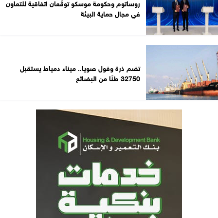
روساتوم وحكومة موسكو توقّعان اتفاقية للتعاون
في مجال حماية البيئة
تضم ذرة وفول صويا.. ميناء دمياط يستقبل
32750 طنًا من البضائع