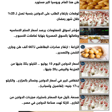
طن هذا العام وروسيا اكبر مستورد
توقعات بارتفاع الطلب على الدواجن بنسبة تصل لـ 25%
خلال شهر رمضان
مؤشر أسواق للمعلومات يرصد أسعار السلع الاساسيه
وخاماتها بالسوق المصرية بنهابة تعاملات الاسبوع..
الزراعة : ارتفاع صادرات البطاطس لـ667 ألف طن وجارى
الشحن والتصدير..
أسعار الدواجن اليوم 13 يوليو .. الكيلو بـ22 جنيهًا من
المزرعة والبيض بـ28 جنيهًا..
انخفاض كبير في أسعار الدواجن وخسائر بالمزارع.. والكيلو
بـ«17 جنيه» (تفاصيل وأسباب)..
صدمة..لأول مرة السماح باستيراد مجزءات الدواجن من
الخارج.. كارثة تهدد صناعة الدواجن في مصر..