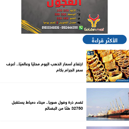
الأكثر قراءةً
ارتفاع أسعار الذهب اليوم محليًا وعالميًا.. أعرف
سعر الجرام بكام
تضم ذرة وفول صويا.. ميناء دمياط يستقبل
32750 طنًا من البضائع