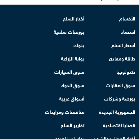
الأقسام
أخبار السلع
اقتصاد
بورصات سلعية
أسعار السلع
بنوك
طاقة ومعادن
بوابة الزراعة
تكنولوجيا
سوق السيارات
سوق العقارات
سوق الدواء
بورصة وشركات
أسواق عربية
الجمهورية الجديدة
مناقصات ومزايدات
قضايا اقتصادية
تقارير السلع
أخبار الموانئ والشحن
دراسات الجدوى