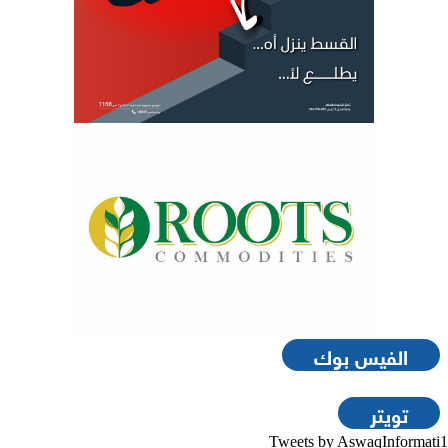
الفيس بوك
تويتر
Tweets by AswaqInformati1