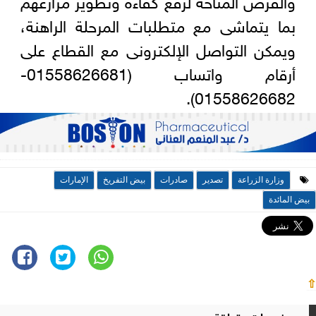
بما يتماشى مع متطلبات المرحلة الراهنة،
ويمكن التواصل الإلكترونى مع القطاع على
أرقام واتساب (01558626681-
01558626682).
وزارة الزراعة
تصدير
صادرات
بيض التفريخ
الإمارات
بيض المائدة
⇧
موضوعات متعلقة