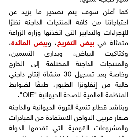
كما أعلن سوف يتم تصدير ما يزيد عن
احتياجاتنا من كافة المنتجات الداجنة نظرًا
للإجراءات والتدابير التي اتخذتها وزارة الزراعة
متمثلة في
بيض التفريخ
، و
بيض المائدة
،
وكتاكيت البياض، وبدارى التسمين،
والمنتجات الداجنة المختلفة إلى الخارج
وخاصة بعد تسجيل 30 منشأة إنتاج داجني
خالية من إنفلونزا الطيور، طبقًا لضوابط
المنظمة العالمية للصحة الحيوانية "OIE".
ويناشد قطاع تنمية الثروة الحيوانية والداجنة
صغار مربيي الدواجن الاستفادة من المبادرات
والمشروعات القومية التي تقدمها الدولة
والفرص المتاحة لرفع كفاءة وتطوير مزارعهم