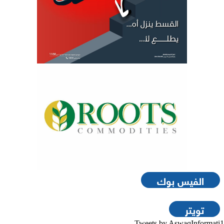
الفيس بوك
تويتر
Tweets by AswaqInformati1