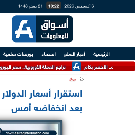
6 أغسطس 2026
10:22
21 صفر 1448
الرئيسية
أخبار السلع
اقتصاد
بورصات سلعية
 الأخضر بكام
تراجع العملة الأوروبية.. سعر اليورو اليوم الخ
بنوك
2021-05-25 10:33:43
استقرار أسعار الدولار
بعد انخفاضه أمس