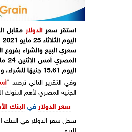
استقر سعر
الدولار
مقابل ال
ال
سعري البيع والشراء
بفروع ال
المص
اليوم 15.61 جنيهًا للشراء، و 15.71 للبيع، بحسب بيانات البنك المركزي.
وفي التقرير التالي ترصد "
أس
الجنيه المصري لأهم البنوك العاملة في
سعر الدولار
في
البنك الأ
للبيع.