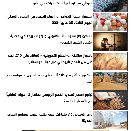
التوالي بعد ارتفاعها ثلاث مرات في مايو
استقرار أسعار الدواجن و ارتفاع البيض في السوق المحلي
اليوم الثلاثاء 25 مايو 2021
السجن (5) سنوات للسلاموني و (7) لشريكه في قضية
«فساد القمح الكبرى»
بأسعار مختلفة ..«السلع التموينية » تتعاقد على 240 ألف
طن من القمح الروماني عبر ميناء كونستانزا
قنا: توريد أكثر من 141 ألف طن قمح لشون وصوامع حتى
الأن
تراجع أسعار تصدير القمح الروسي بمقدار 12 دولار تماشياً
مع الأسعار العالمية
وزير التموين : 7 مليارات جنيه تكلفة تنفيذ صوامع التخزين
الحديثة