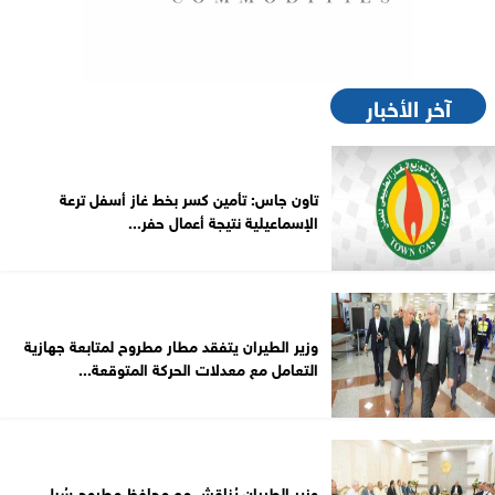
آخر الأخبار
تاون جاس: تأمين كسر بخط غاز أسفل ترعة
الإسماعيلية نتيجة أعمال حفر...
وزير الطيران يتفقد مطار مطروح لمتابعة جهازية
التعامل مع معدلات الحركة المتوقعة...
وزير الطيران يُناقش مع محافظ مطروح سُبل