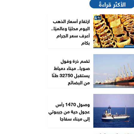
الأكثر قراءةً
ارتفاع أسعار الذهب
اليوم محليًا وعالميًا..
أعرف سعر الجرام
بكام
تضم ذرة وفول
صويا.. ميناء دمياط
يستقبل 32750 طنًا
من البضائع
وصول 1470 رأس
عجول حية من جيبوتي
إلى ميناء سفاجا