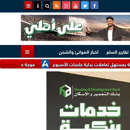
تقارير السلع
أخبار الموانئ والشحن
املات بداية جلسات الأسبوع
موجة حر غير مسبوقة ترفع أسعار 