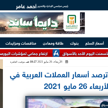
أحمد عامر
رئيس مجلسي الإدارة والتحرير
أسعار السلع
بنوك
طاقة ومعادن
مناقصات ومزايدات
م الأحد بالأسواق
ارتفاع جماعي لمؤشرات البورصة بمستهل تع
الأربعاء، 26 مايو 2021
10:27 صـ
بتوقيت القاهرة
رصد أسعار العملات العربية في
مايو 2021