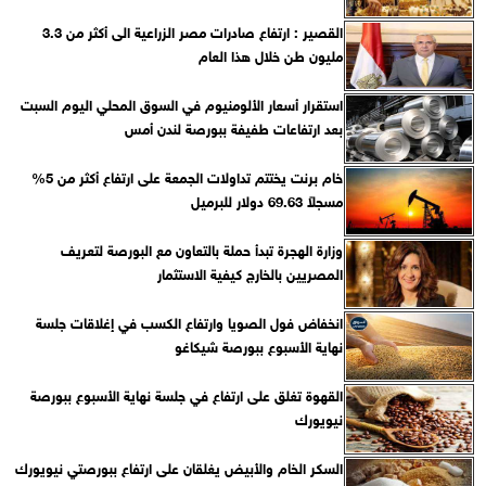
القصير : ارتفاع صادرات مصر الزراعية الى أكثر من 3.3
مليون طن خلال هذا العام
استقرار أسعار الألومنيوم في السوق المحلي ‏اليوم السبت
بعد ارتفاعات طفيفة ببورصة لندن أمس
خام برنت يختتم تداولات الجمعة على ارتفاع أكثر من 5%
مسجلاً 69.63 دولار للبرميل
وزارة الهجرة تبدأ حملة بالتعاون مع البورصة لتعريف
المصريين بالخارج كيفية الاستثمار
انخفاض فول الصويا وارتفاع الكسب في إغلاقات جلسة
نهاية الأسبوع ببورصة شيكاغو
القهوة تغلق على ارتفاع في جلسة نهاية الأسبوع ببورصة
نيويورك
السكر الخام والأبيض يغلقان على ارتفاع ببورصتي نيويورك