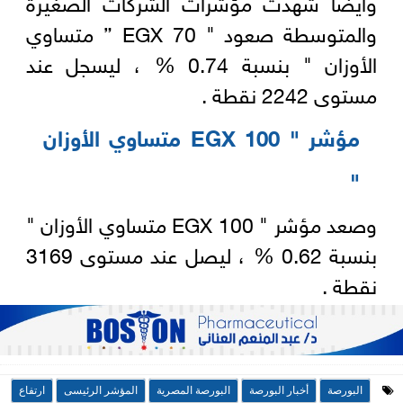
وأيضًا شهدت مؤشرات الشركات الصغيرة
والمتوسطة صعود " EGX 70 ” متساوي
الأوزان " بنسبة 0.74 % ، ليسجل عند
مستوى 2242 نقطة .
مؤشر " EGX 100 متساوي الأوزان
"
وصعد مؤشر " EGX 100 متساوي الأوزان "
بنسبة 0.62 % ، ليصل عند مستوى 3169
نقطة .
البورصة
أخبار البورصة
البورصة المصرية
المؤشر الرئيسى
ارتفاع