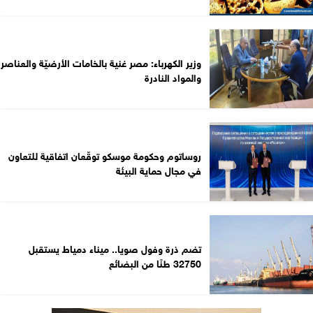
وزير الكهرباء: مصر غنية بالخامات الأرضيّة والعناصر
والمواد النادرة
روساتوم وحكومة موسكو توقّعان اتفاقية للتعاون
في مجال حماية البيئة
تضم ذرة وفول صويا.. ميناء دمياط يستقبل
32750 طنًا من البضائع