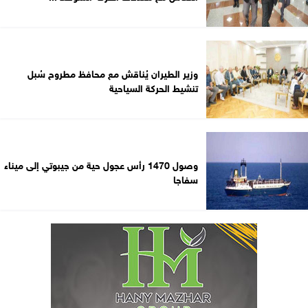
وزير الطيران يُناقش مع محافظ مطروح سُبل
تنشيط الحركة السياحية
وصول 1470 رأس عجول حية من جيبوتي إلى ميناء
سفاجا