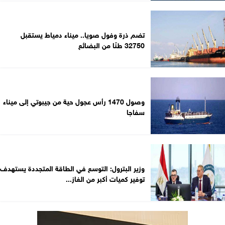
تضم ذرة وفول صويا.. ميناء دمياط يستقبل
32750 طنًا من البضائع
وصول 1470 رأس عجول حية من جيبوتي إلى ميناء
سفاجا
وزير البترول: التوسع في الطاقة المتجددة يستهدف
توفير كميات أكبر من الغاز...