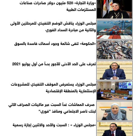
«وزارة التجارة» 528 مليون دولار صادرات صناعات
المستلزمات الطبية
مجلس الوزراء يناقش الوضع التنفيذي للمرحلتين الأولى
والثانية من مبادرة السداد الفوري
«الحكومة» تنفى شائعة وجود أسماك فاسدة بالسوق
تعرف على الحد الأدنى للأجور بدءاً من أول يوليو 2021
مجلس الوزراء يستعرض الموقف التنفيذي للمشروعات
الإستثمارية بالمنطقة الإقتصادية
صرف المعاشات غداً السبت عبر ماكينات الصراف الآلي
لبنك ناصر الاجتماعي ومنافذ ”فوري”
«مجلس الوزراء » : السبت والأحد والاثنين إجازة رسمية