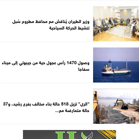
وزير الطيران يُناقش مع محافظ مطروح سُبل
تنشيط الحركة السياحية
وصول 1470 رأس عجول حية من جيبوتي إلى ميناء
سفاجا
”الري” تزيل 518 حالة بناء مخالف بفرع رشيد، و37
حالة متعارضة مع...