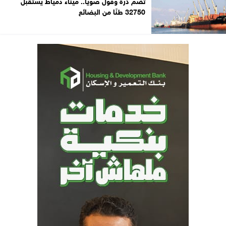
تضم ذرة وفول صويا.. ميناء دمياط يستقبل
32750 طنًا من البضائع