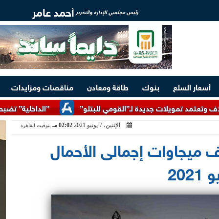
أحمد عامر
رئيس مجلسي الإدارة والتحرير
أسعار السلع
بنوك
طاقة ومعادن
مناقصات ومزايدات
”الداخلية” تضبط 83 ألف لتر زيوت طعام مجهولة المصدر
الإثنين، 7 يونيو 2021
02:02 مـ
بتوقيت القاهرة
ة الكهرباء» 28 ألف ميجاوات إجمالى الأحمال