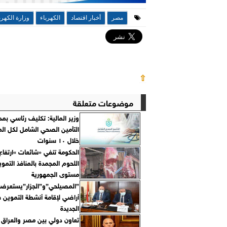
مصر
أخبار اقتصاد
الكهرباء
وزارة الكهرب
⇧
موضوعات متعلقة
وزير المالية: تكليف رئاسي بمد
التأمين الصحي الشامل لكل ال
خلال ١٠ سنوات
الحكومة تنفي «شائعات »ارتفاع
اللحوم المجمدة بالمنافذ التموي
مستوى الجمهورية
”المصيلحي”و”الجزار”يستعر
أراضي لإقامة أنشطة التموين 
الجديدة
تعاون دولي بين مصر والعراق