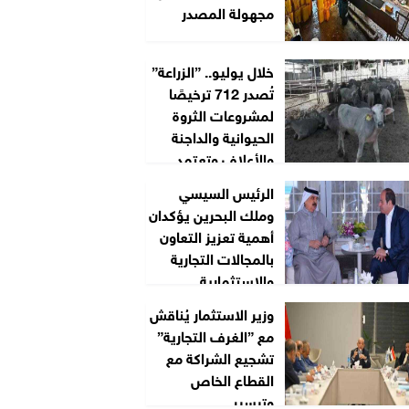
مجهولة المصدر
خلال يوليو.. ”الزراعة”
تُصدر 712 ترخيصًا
لمشروعات الثروة
الحيوانية والداجنة
والأعلاف وتعتمد...
الرئيس السيسي
وملك البحرين يؤكدان
أهمية تعزيز التعاون
بالمجالات التجارية
والاستثمارية
وزير الاستثمار يُناقش
مع ”الغرف التجارية”
تشجيع الشراكة مع
القطاع الخاص
وتيسير...