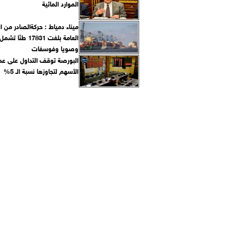
الموارد المائية
ميناء دمياط : حركةالصادر من ا
العامة بلغت 17831 طنًا 
وصويا وفوسفات
البورصة توقف التداول على عد
الأسهم لتجاوزها نسبة الـ 5%