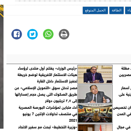
اء
الطاقة
الحمل المتوقع
 مظلة
«رئيس الوزراء» يفتتح أول منتدى لرؤساء
مصريين
هيئات الاستثمار الأفريقية لوضع خريطة
تحفيز الاستثمار داخل القارة
 أسعار
مصر تدخل سوق «التمويل الإسلامي» عن
نية على
طريق الصكوك التى يصل حجم إصداراتها
إلى ٢,٧ تريليون دولار
ضان تخصيص
أداء متباين لمؤشرات البورصة المصرية
في المدن
في منتصف تداولات الإثنين 7 يونيو
2021
 في مجال
«وزيرة التخطيط» تبحث مع سفير الاتحاد