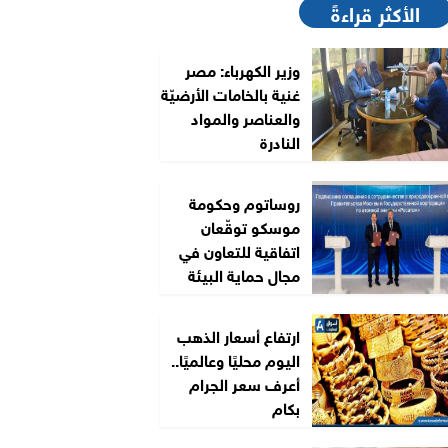
الأكثر قراءةً
وزير الكهرباء: مصر
غنية بالخامات الأرضيّة
والعناصر والمواد
النادرة
روساتوم وحكومة
موسكو توقّعان
اتفاقية للتعاون في
مجال حماية البيئة
ارتفاع أسعار الذهب
اليوم محليًا وعالميًا..
أعرف سعر الجرام
بكام