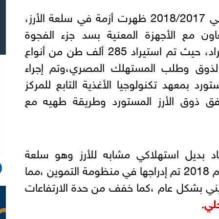
وأوضحت أنه خلال العام المالي 2018/2017 ظهرت أزمة في سلعة الأرز،
اون مع الأجهزة المعنية بسد جزء الفجوة
الاستهلاكية عن طريق الاستيراد، حيث تم استيراد 285 ألف طن من أنواع
 لذوق وطلب المستهلك المصري،وتم إجراء
ورد بمعهد تكنولوجيا الأغذية التابع للمركز
افق ذوق الأرز المستورد وطريقة طهيه مع
اد بديل استهلاكي مشابه للأرز وهو سلعة
المكرونة ،منوه بأنه بدء من عام 2018 تم إدراجها في منظومة التموين ،مما
ني بشكل عام ،كما خفف من حدة الارتفاعات
لي
.