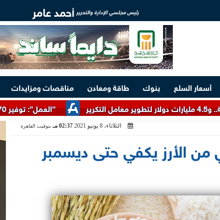
أحمد عامر
رئيس مجلسي الإدارة والتحرير
أسعار السلع
بنوك
طاقة ومعادن
مناقصات ومزايدات
”العمل”: توفير 3070 فرصة عمل بمجموعة طلعت مصطفى
الثلاثاء، 8 يونيو 2021
02:37 مـ
بتوقيت القاهرة
ي من الأرز يكفي حتى ديسمبر