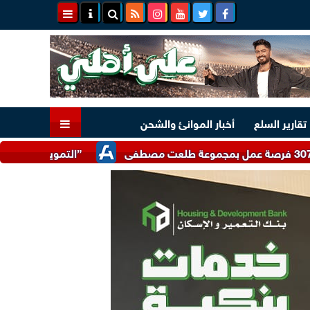
تقارير السلع
أخبار الموانئ والشحن
”التموين” تتلقى 17 ألف شكوى واستفسار تتعلق بضبط الأسواق وتوفير السلع خلال يوليو