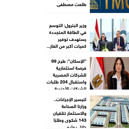
طلعت مصطفى
وزير البترول: التوسع
في الطاقة المتجددة
يستهدف توفير
كميات أكبر من الغاز...
”الإسكان”: طرح 99
فرصة استثمارية
للشركات المصرية
واستقبال 204 طلبات
للشركات الأجنبية...
لتيسير الإجراءات..
وزارتا الصناعة
والاستثمار تتلقيان
143 شكوى وطلبًا
خلال يوليو