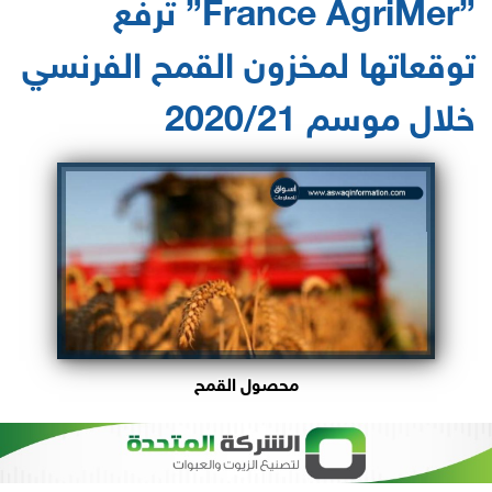
”France AgriMer” ترفع
توقعاتها لمخزون القمح الفرنسي
خلال موسم 2020/21
محصول القمح