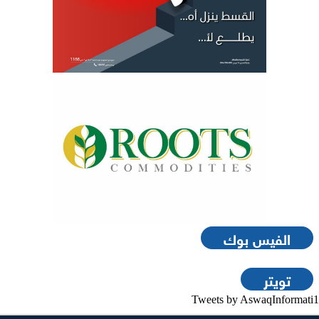
الفيس بوك
تويتر
Tweets by AswaqInformati1