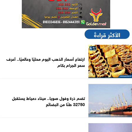
الأكثر قراءةً
ارتفاع أسعار الذهب اليوم محليًا وعالميًا.. أعرف
سعر الجرام بكام
تضم ذرة وفول صويا.. ميناء دمياط يستقبل
32750 طنًا من البضائع