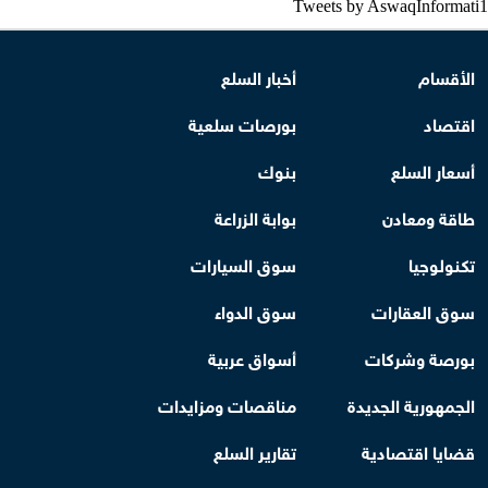
Tweets by AswaqInformati1
الأقسام
أخبار السلع
اقتصاد
بورصات سلعية
أسعار السلع
بنوك
طاقة ومعادن
بوابة الزراعة
تكنولوجيا
سوق السيارات
سوق العقارات
سوق الدواء
بورصة وشركات
أسواق عربية
الجمهورية الجديدة
مناقصات ومزايدات
قضايا اقتصادية
تقارير السلع