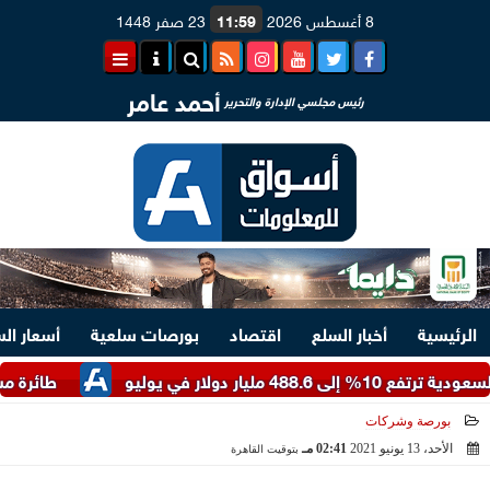
8 أغسطس 2026
11:59
23 صفر 1448
أحمد عامر
رئيس مجلسي الإدارة والتحرير
الرئيسية
أخبار السلع
اقتصاد
بورصات سلعية
أسعار ال
في يوليو
طائرة مسيرة تستهد
بورصة وشركات
الأحد، 13 يونيو 2021
02:41 مـ
بتوقيت القاهرة
2021-06-13 14:41:25