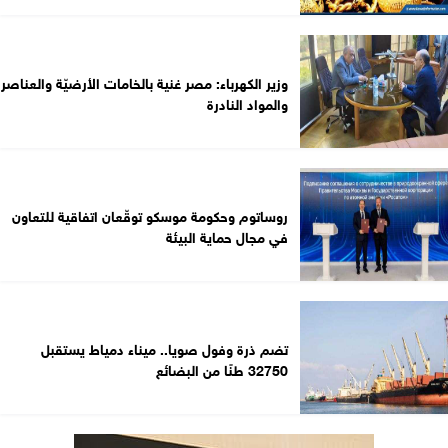
وزير الكهرباء: مصر غنية بالخامات الأرضيّة والعناصر
والمواد النادرة
روساتوم وحكومة موسكو توقّعان اتفاقية للتعاون
في مجال حماية البيئة
تضم ذرة وفول صويا.. ميناء دمياط يستقبل
32750 طنًا من البضائع