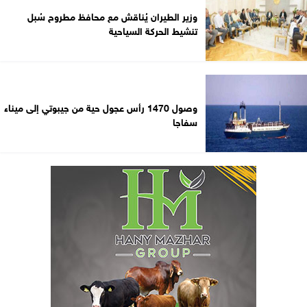
وزير الطيران يُناقش مع محافظ مطروح سُبل
تنشيط الحركة السياحية
وصول 1470 رأس عجول حية من جيبوتي إلى ميناء
سفاجا