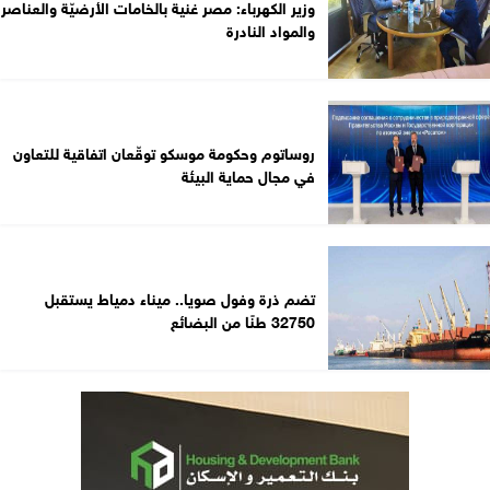
وزير الكهرباء: مصر غنية بالخامات الأرضيّة والعناصر
والمواد النادرة
روساتوم وحكومة موسكو توقّعان اتفاقية للتعاون
في مجال حماية البيئة
تضم ذرة وفول صويا.. ميناء دمياط يستقبل
32750 طنًا من البضائع