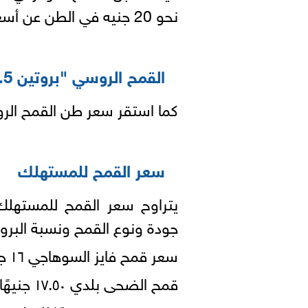
نحو 20 جنيه في الطن عن أسعاره يوم الثلاثاء 15 يونيو 2021.
القمح الروسي "بروتين 12.5% "
كما استقر سعر طن القمح الروسي "بروتين 12.5% 
سعر القمح للمستهلك
جودة ونوع القمح ونسبة البروتي
سعر قمح فايز السوهاجي ١٦ جنيهًا للكيلو.
قمح الضحى بلدي ١٧.٥٠ جنيهًا للكيلو.