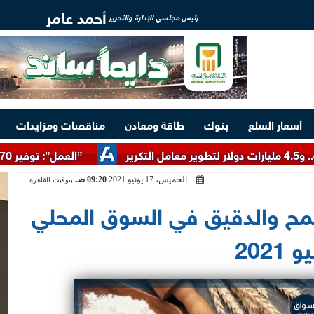
أحمد عامر
رئيس مجلسي الإدارة والتحرير
أسعار السلع
بنوك
طاقة ومعادن
مناقصات ومزايدات
”العمل”: توفير 3070 فرصة عمل بمجموعة طلعت مصطفى
الخميس، 17 يونيو 2021
09:20 صـ
بتوقيت القاهرة
قمح والدقيق في السوق المحلي