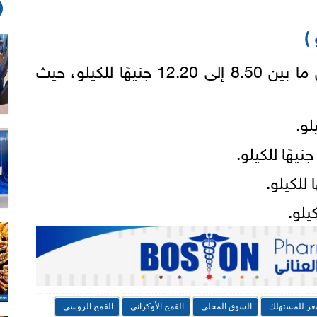
)
تراوح سعر المستهلك للدقيق ما بين 8.50 إلى 12.20 جنيهًا للكيلو، حيث
عر للمستهلك
السوق المحلي
القمح الأوكراني
القمح الروسي