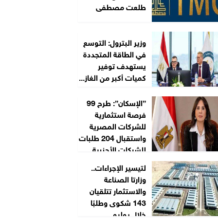
طلعت مصطفى
وزير البترول: التوسع
في الطاقة المتجددة
يستهدف توفير
كميات أكبر من الغاز...
”الإسكان”: طرح 99
فرصة استثمارية
للشركات المصرية
واستقبال 204 طلبات
للشركات الأجنبية...
لتيسير الإجراءات..
وزارتا الصناعة
والاستثمار تتلقيان
143 شكوى وطلبًا
خلال يوليو