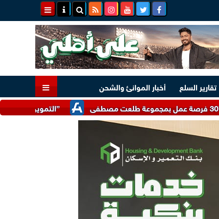
تقارير السلع
أخبار الموانئ والشحن
”التموين” تتلقى 17 ألف شكوى واستفسار تتعلق بضبط الأسواق وتوفير السلع خلال يوليو