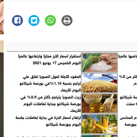
اضها عالميًا
استقرار أسعار الأرز محليًا وارتفاعها عالميًا
اليوم الخميس 17 يونيو 2021
زيت الصويا يغلق علي تراجع بأكثر من 5%
العقود اﻵجلة لفول الصويا تغلق علي
م
تراجع بنسبة 1.18%في بورصة شيكاغو
اليوم اﻷربعاء
صة شيكاغو
زيت الصويا يتراجع بأكثر من 3.9% في
للمحاصيل القديمة مسجلة 673 سنت
بورصة شيكاغو ببداية تعاملات اليوم
الأربعاء
م السادس
ارتفاع أسعار الذرة في بداية تعاملات جلسة
 ببورصة
اليوم ببورصة شيكاغو