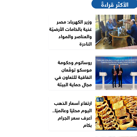
الأكثر قراءةً
وزير الكهرباء: مصر
غنية بالخامات الأرضيّة
والعناصر والمواد
النادرة
روساتوم وحكومة
موسكو توقّعان
اتفاقية للتعاون في
مجال حماية البيئة
ارتفاع أسعار الذهب
اليوم محليًا وعالميًا..
أعرف سعر الجرام
بكام