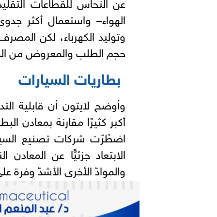
عن النحاس للقطاعات التقليد
الهواء– واستعمال أكثر جدوى
وتوليد الكهرباء، لكن المصرف
حجم الطلب والمعروض من المناجم خلال فتر
بطاريات السيارات
وأوضح لايتون أن قابلية التد
أكبر كثيرًا مقارنة بمعادن الب
اضطُرّت شركات تصنيع السيا
الابتعاد جزئيًّا عن المعادن ا
والموادّ الأخرى الأشدّ وفرة عل