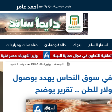
أحمد عامر
رئيس مجلسي الإدارة والتحرير
أسعار السلع
بنوك
طاقة ومعادن
مناقصات ومزايدات
ن في مجال حماية البيئة
وزير الكهرباء: مصر غنية بالخامات الأر
الجمعة، 9 يونيو 2023
09:42 صـ
بتوقيت القاهرة
ي سوق النحاس يهدد بوصول