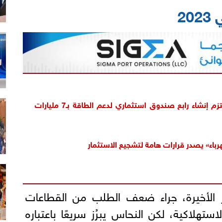
2
«بلاك روك» تعتزم إنشاء رابع صندوق استثماري لدعم الطاقة بـ7 مليارات
رباء» يصدر قرارات هامة لتشجيع الاستثمار
 الأخيرة، جراء ضعف الطلب من القطاعات
لاستهلاكية، لكن النحاس يبرُز سريعًا باعتباره