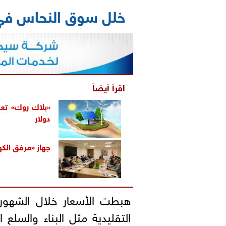
خلل سوق النحاس في 023
اقرأ أيضاً
دولار
جهاز «مرفق الكه
هبطت الأسعار خلال الشهور
التقليدية مثل البناء والسلع ا