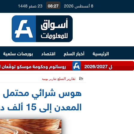
8 أغسطس 2026
08:27
23 صفر 1448
الرئيسية
أخبار السلع
اقتصاد
بورصات سلعية
روساتوم وحكومة موسكو توقّعان اتفاقية للتعاو
تقارير السلع
تقارير يومية
2023-06-09 09:42:05
هوس شرائي محتمل ف
المعدن إلى 15 ألف دولار للطن .. تقرير يوضح