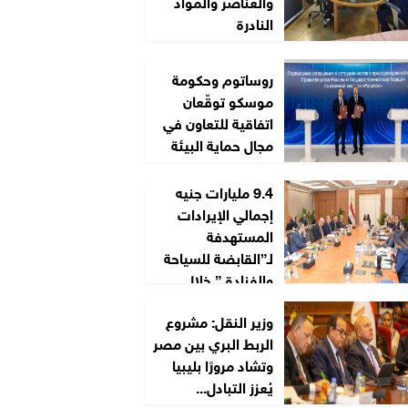
والعناصر والمواد
النادرة
روساتوم وحكومة
موسكو توقّعان
اتفاقية للتعاون في
مجال حماية البيئة
9.4 مليارات جنيه
إجمالي الإيرادات
المستهدفة
لـ”القابضة للسياحة
والفنادق” خلال
2026/2027
وزير النقل: مشروع
الربط البري بين مصر
وتشاد مرورًا بليبيا
يُعزز التبادل...