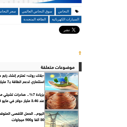
النحاس
سوق النحاس العالمي
سعر النحاس
السيارات الكهربائية
الطاقة المتجددة
⇧
موضوعات متعلقة
«بلاك روك» تعتزم إنشاء رابع
استثماري لدعم الطاقة بـ7 مليارات دولار
بزيادة 7%.. صادرات تشيلي 
عند 3.46 مليار دولار في مايو 2023
اليوم.. الحمل الأقصى المتوقع 
30 ألفا و900 ميجاوات