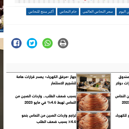
 اليوم
سعر النحاس العالمي
خام النحاس
أكبر منتج للنحاس
 صندوق
جهاز «مرفق الكهرباء» يصدر قرارات هامة
لتشجيع الاستثمار
من النحاس
بسبب ضعف الطلب.. واردات الصين من
النحاس تهبط 4.6% في مايو 2023
للكهرباء
تراجع واردات الصين من النحاس بنحو
4.6٪ بسبب ضعف الطلب