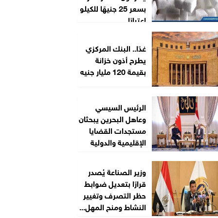
بسعر 25 جنيهًا للكيلو
اعتبارًا...
غدًا.. البنك المركزي
يطرح أذون خزانة
بقيمة 120 مليار جنيه
الرئيس السيسي
وعاهل البحرين يبحثان
مستجدات القضايا
الإقليمية والدولية
وزير الصناعة يُصدر
قرارًا بتعديل ضوابط
حظر التصرف وتغيير
النشاط ومنح المهل...