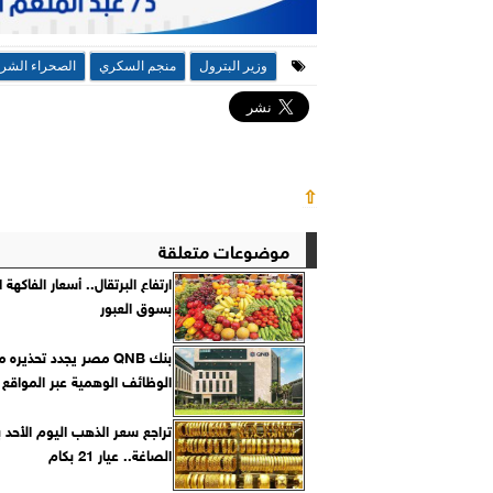
وزير البترول
منجم السكري
الصحراء الشرق
⇧
موضوعات متعلقة
ارتفاع البرتقال.. أسعار الفاكهة 
بسوق العبور
بنك QNB مصر يجدد تحذيره
الوظائف الوهمية عبر المواقع ا
تراجع سعر الذهب اليوم الأحد 
الصاغة.. عيار 21 بكام