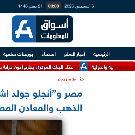
6 أغسطس 2026
03:03
21 صفر 1448
الرئيسية
أخبار السلع
اقتصاد
بورصات سلعية
والدولية
غدًا.. البنك المركزي يطرح أذون خزانة بقيمة 120 مليار جنيه
طاقة ومعادن
2025-04-20 16:41:11
مصر و”أنجلو جولد اشا
الذهب والمعادن المص