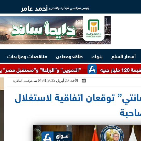
أحمد عامر
رئيس مجلسي الإدارة والتحرير
أسعار السلع
بنوك
طاقة ومعادن
مناقصات ومزايدات
”التموين” و”الزراعة” و”مستقبل مصر” يطرحون السكر الحر بسعر 25 جنيهًا للكيلو 
الأحد، 20 أبريل 2025
04:41 مـ
بتوقيت القاهرة
نتي” توقعان اتفاقية لاستغلال
احبة