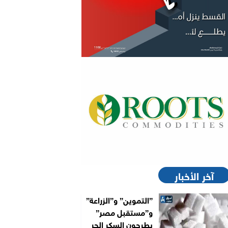
آخر الأخبار
”التموين” و”الزراعة”
و”مستقبل مصر”
يطرحون السكر الحر