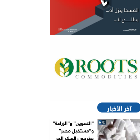
آخر الأخبار
”التموين” و”الزراعة”
و”مستقبل مصر”
يطرحون السكر الحر