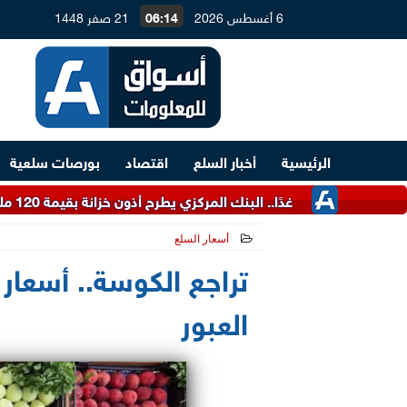
6 أغسطس 2026
06:14
21 صفر 1448
الرئيسية
أخبار السلع
اقتصاد
بورصات سلعية
غدًا.. البنك المركزي يطرح أذون خزانة بقيمة 120 مليار جنيه
أسعار السلع
2025-04-22 15:30:27
تراجع الكوسة.. أسعار 
العبور