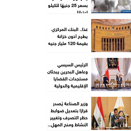
بسعر 25 جنيهًا للكيلو
اعتبارًا...
غدًا.. البنك المركزي
يطرح أذون خزانة
بقيمة 120 مليار جنيه
الرئيس السيسي
وعاهل البحرين يبحثان
مستجدات القضايا
الإقليمية والدولية
وزير الصناعة يُصدر
قرارًا بتعديل ضوابط
حظر التصرف وتغيير
النشاط ومنح المهل...