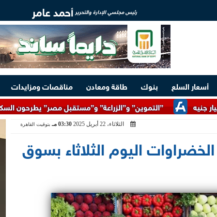
أحمد عامر
رئيس مجلسي الإدارة والتحرير
أسعار السلع
بنوك
طاقة ومعادن
مناقصات ومزايدات
”التموين” و”الزراعة” و”مستقبل مصر” يطرحون السكر الحر بسعر 25 جنيهًا للكيلو اعتبارًا من الغد
الثلاثاء، 22 أبريل 2025
03:30 مـ
بتوقيت القاهرة
الخضراوات اليوم الثلاثاء بسوق